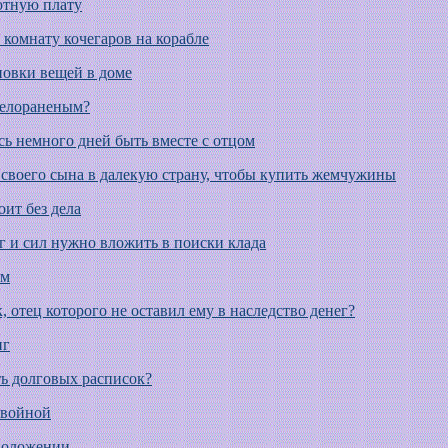
отную плату
 комнату кочегаров на корабле
новки вещей в доме
желораненым?
сь немного дней быть вместе с отцом
л своего сына в далекую страну, чтобы купить жемчужины
оит без дела
г и сил нужно вложить в поиски клада
ем
, отец которого не оставил ему в наследство денег?
иг
ть долговых расписок?
 войной
 положении