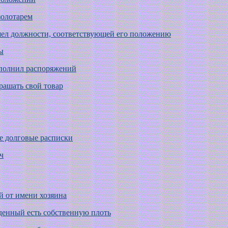
золотарем
ашел должности, соответствующей его положению
ы
ыполнил распоряжений
рашать свой товар
е долговые расписки
ч
й от имени хозяина
денный есть собственную плоть