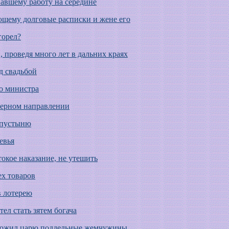
вавшему работу на середине
щему долговые расписки и жене его
горел?
, проведя много лет в дальних краях
ед свадьбой
го министра
еверном направлении
в пустыню
евья
токое наказание, не утешить
ех товаров
в лотерею
тел стать зятем богача
дложил царю поддельные жемчужины