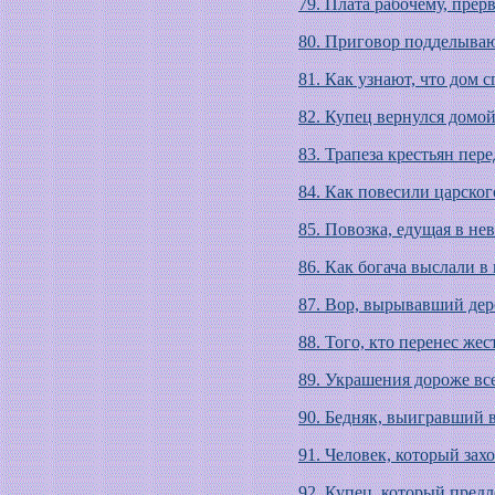
79. Плата рабочему, прер
80. Приговор подделываю
81. Как узнают, что дом с
82. Купец вернулся домой
83. Трапеза крестьян пер
84. Как повесили царско
85. Повозка, едущая в н
86. Как богача выслали 
87. Вор, вырывавший дер
88. Того, кто перенес жес
89. Украшения дороже вс
90. Бедняк, выигравший 
91. Человек, который захо
92. Купец, который пре