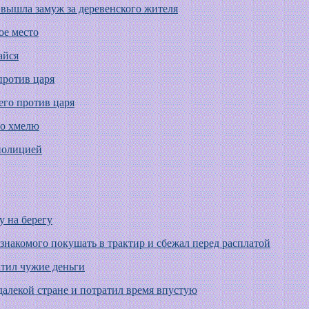
я вышла замуж за деревенского жителя
ое место
айся
против царя
его против царя
во хмелю
 полицией
 на берегу
знакомого покушать в трактир и сбежал перед расплатой
атил чужие деньги
в далекой стране и потратил время впустую