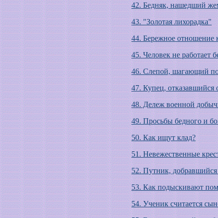
42. Бедняк, нашедший ж
43. "Золотая лихорадка"
44. Бережное отношение 
45. Человек не работает 
46. Слепой, шагающий по
47. Купец, отказавшийся 
48. Дележ военной добы
49. Просьбы бедного и бо
50. Как ищут клад?
51. Невежественные крес
52. Путник, добравшийся
53. Как подыскивают пом
54. Ученик считается сы