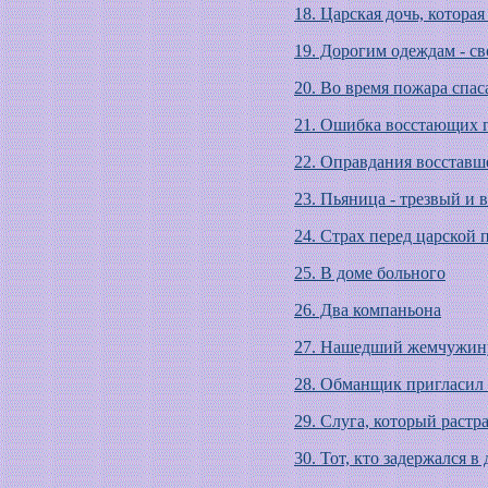
18. Царская дочь, котора
19. Дорогим одеждам - св
20. Во время пожара спас
21. Ошибка восстающих 
22. Оправдания восставш
23. Пьяница - трезвый и 
24. Страх перед царской
25. В доме больного
26. Два компаньона
27. Нашедший жемчужину
28. Обманщик пригласил 
29. Слуга, который растр
30. Тот, кто задержался 