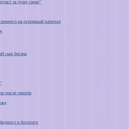
 отдаст за душу свою"
упленного на огромный капитал
ч
ий сын богача
"
ир после смерти
ежд
 бедного и богатого