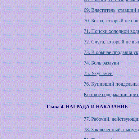
69. Властитель, ставший 
70. Богач, который не н
71. Поиски холодной вод
72. Слуга, который не в
73. В обычае продавца ук
74. Боль разлуки
75. Укус змеи
76. Купивший поддельны
Краткое содержание прит
Глава 4. НАГРАДА И НАКАЗАНИЕ
77. Рабочий, действующи
78. Заключенный, вынуж