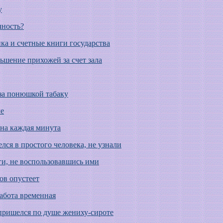
у
чность?
ка и счетные книги государства
ьшение прихожей за счет зала
 за понюшкой табаку
ле
жна каждая минута
елся в простого человека, не узнали
ги, не воспользовавшись ими
ов опустеет
работа временная
 пришелся по душе жениху-сироте