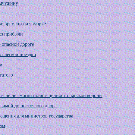
емчужину
ко времени на ярмарке
без прибыли
 опасной дороге
от легкой поездки
чи
гатого
тьяне не смогли понять ценности царской короны
 зимой до постоялого двора
ещения для министров государства
ном