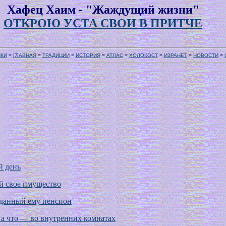
Хафец Хаим - "Жаждущий жизни"
ОТКРОЮ УСТА СВОИ В ПРИТЧЕ
ИКИ
=
ГЛАВНАЯ
=
ТРАДИЦИИ
=
ИСТОРИЯ
=
АТЛАС
=
ХОЛОКОСТ
=
ИЗРАНЕТ
=
НОВОСТИ
=
й день
й свое имущество
 данный ему пенсион
, а что — во внутренних комнатах