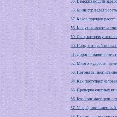
55. Взыскивающий зараб
56. Министр велел убрать
57. Каков порядок расста
58. Как ухаживают за тя
59. Сын, которому остало
60. Царь, который посла
61. Дорогая машина не ст
62. Много мудрости, дене
63. Погоня за пропитани
64. Как поступает человек
65. Проверка счетных кн
66. Кто понимает ценнос
67. Ущерб, причиненный
68. Пьяница в позорном