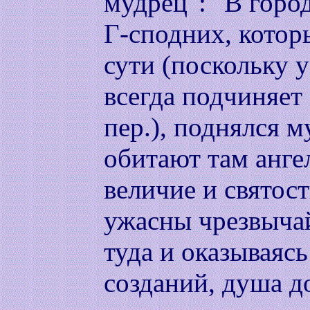
мудрец": "В город
Г-сподних, котор
сути (поскольку 
всегда подчиняет 
пер.), поднялся м
обитают там анге
величие и святос
ужасны чрезвыча
туда и оказываяс
созданий, душа д