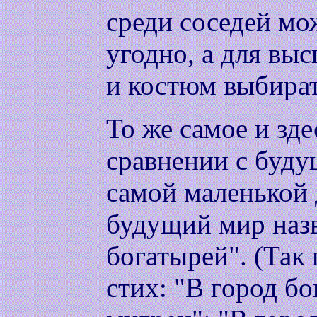
среди соседей мо
угодно, а для вы
и костюм выбира
То же самое и зде
сравнении с буд
самой маленькой 
будущий мир наз
богатырей". (Так
стих: "В город б