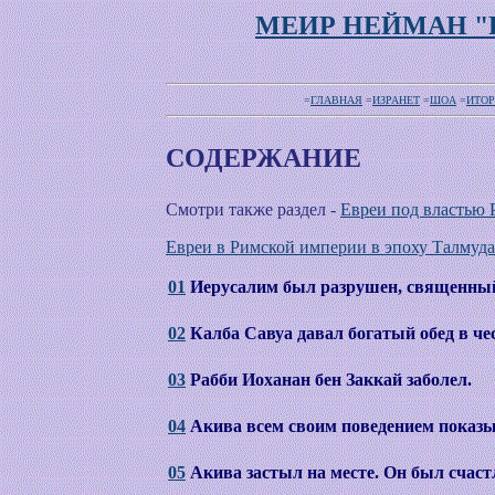
МЕИР НЕЙМАН "
=
ГЛАВНАЯ
=
ИЗРАНЕТ
=
ШОА
=
ИТО
СОДЕРЖАНИЕ
Смотри также раздел -
Евреи под властью 
Евреи в Римской империи в эпоху Талмуда
01
Иерусалим был разрушен, священны
02
Калба Савуа давал богатый обед в чес
03
Рабби Иоханан бен Заккай заболел.
04
Акива всем своим поведением показыв
05
Акива застыл на месте. Он был счастл