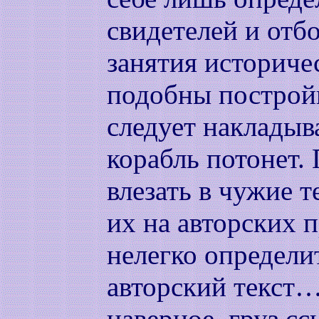
свидетелей и отб
занятия историч
подобны построй
следует накладыва
корабль потонет.
влезать в чужие т
их на авторских п
нелегко определит
авторский текст…
наверное, груз сс