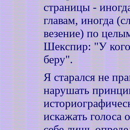
страницы - иногд
главам, иногда (с
везение) по целы
Шекспир: "У кого 
беру".
Я старался не пра
нарушать принц
историографическ
искажать голоса 
себе лишь опреде