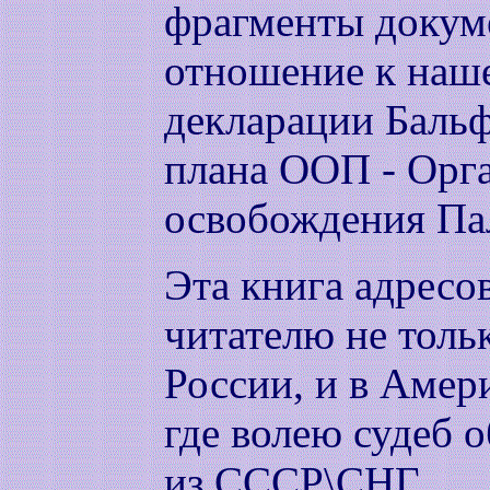
фрагменты докум
отношение к наше
декларации Бальф
плана ООП - Орг
освобождения Па
Эта книга адресо
читателю не тольк
России, и в Амери
где волею судеб 
из СССР\СНГ.