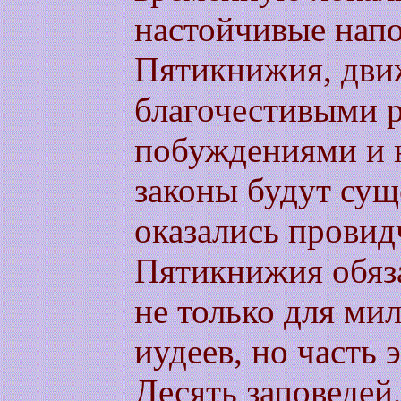
настойчивые напо
Пятикнижия, дв
благочестивыми 
побуждениями и 
законы будут сущ
оказались прови
Пятикнижия обяз
не только для м
иудеев, но часть 
Десять заповедей