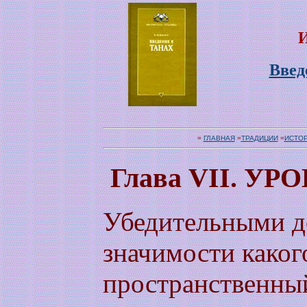
И
Введ
=
ГЛАВНАЯ
=
ТРАДИЦИИ
=
ИСТО
Глава VII. 
Убедительными д
значимости каког
пространственный