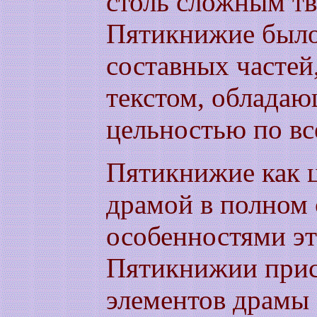
столь сложным т
Пятикнижие было
составных частей,
текстом, облада
цельностью по вс
Пятикнижие как ц
драмой в полном 
особенностями эт
Пятикнижии прис
элементов драмы 