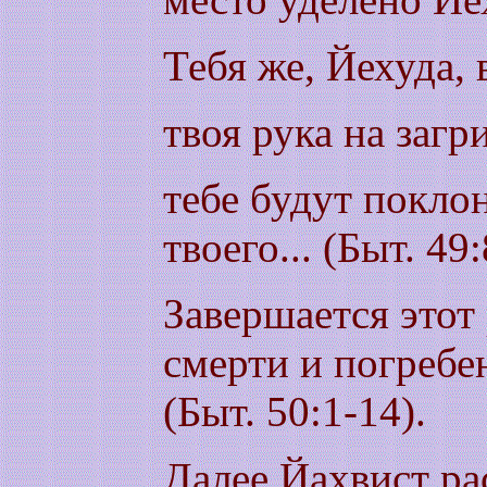
Тебя же, Йехуда, 
твоя рука на загр
тебе будут покло
твоего... (Быт. 49:
Завершается этот
смерти и погребе
(Быт. 50:1-14).
Далее Йахвист рас