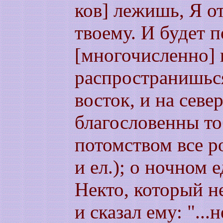
ков] лежишь, Я о
твоему. И будет 
[многочисленно] 
распространишься
восток, и на север
благословенны то
потомством все р
и ел.); о ночном 
Некто, который н
и сказал ему: "..