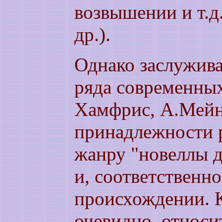
возвышении и т.д.
др.).
Однако заслужив
ряда современных
Хамфрис, А.Мейнх
принадлежности р
жанру "новеллы д
и, соответственно
происхождении. К
очевидно, относит