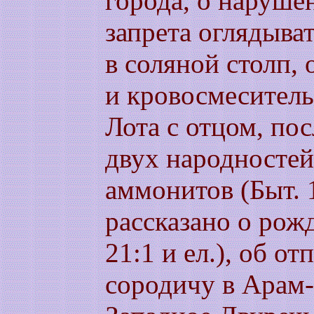
города, о наруше
запрета оглядыва
в соляной столп, 
и кровосмеситель
Лота с отцом, п
двух народностей
аммонитов (Быт. 1
рассказано о рож
21:1 и ел.), об о
сородичу в Арам