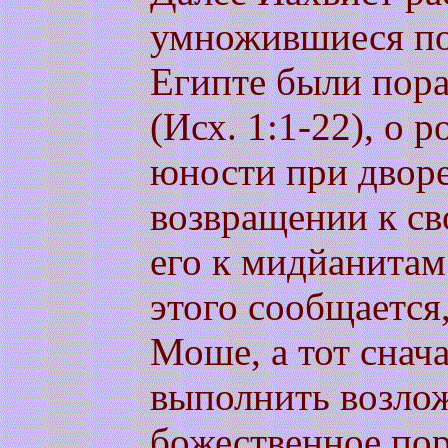
умножившиеся по
Египте были пор
(Исх. 1:1-22), о 
юности при дворе
возвращении к св
его к мидйанитам 
этого сообщается,
Моше, а тот снач
выполнить возлож
божественное пор