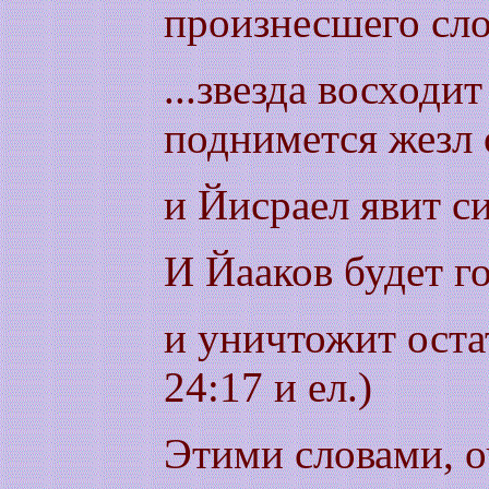
произнесшего сло
...звезда восходит
поднимется жезл 
и Йисраел явит си
И Йааков будет г
и уничтожит оста
24:17 и ел.)
Этими словами, о