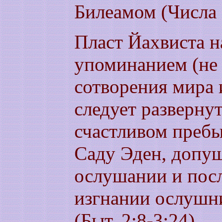
Билеамом (Числа 
Пласт Йахвиста н
упоминанием (не
сотворения мира 
следует развернут
счастливом преб
Саду Эден, допу
ослушании и пос
изгнании ослушни
(Быт. 2:8-3:24).