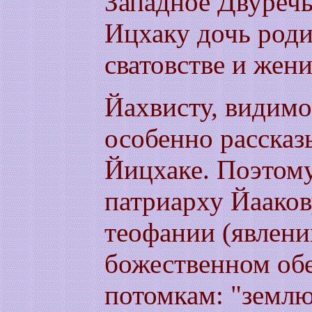
Западное Двуречь
Ицхаку дочь роди
сватовстве и жени
Йахвисту, видимо
особенно рассказ
Йицхаке. Поэтому
патриарху Йааков
теофании (явлени
божественном об
потомкам: "землю