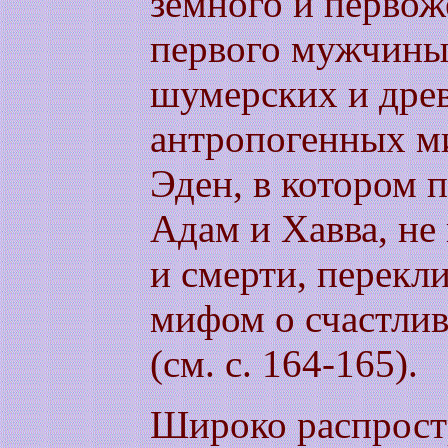
земного и перво
первого мужчины 
шумерских и дре
антропогенных ми
Эден, в котором 
Адам и Хавва, не 
и смерти, перекл
мифом о счастли
(см. с. 164-165).
Широко распрост