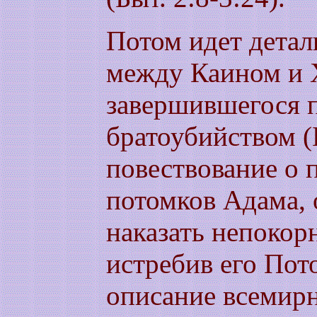
Потом идет детал
между Каином и 
завершившегося 
братоубийством (Б
повествование о 
потомков Адама, 
наказать непокор
истребив его Пот
описание всемирн