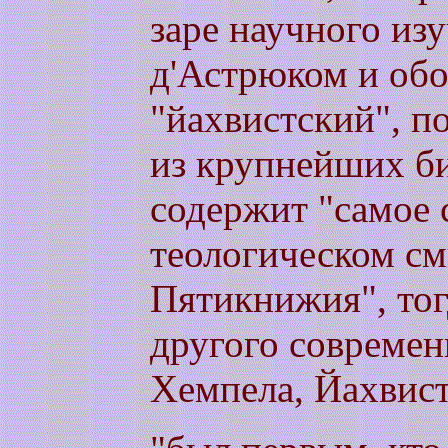
заре научного из
д'Астрюком и обо
"йахвистский", п
из крупнейших би
содержит "самое 
теологическом см
Пятикнижия", тог
другого современ
Хемпела, Йахвис