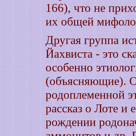
166), что не прих
их общей мифоло
Другая группа ис
Йахвиста - это ск
особенно этиолог
(объясняющие). 
родоплеменной эт
рассказ о Лоте и 
рождении родона
аммонитов и др. 