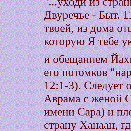
"...уходи из стра
Двуречье - Быт. 1
твоей, из дома от
которую Я тебе у
и обещанием Йахв
его потомков "на
12:1-3). Следует
Аврама с женой С
имени Сара) и п
страну Ханаан, г