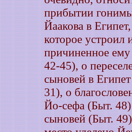
прибытии гонимы
Йаакова в Египет
которое устроил 
причиненное ему 
42-45), о пересел
сыновей в Египет 
31), о благослов
Йо-сефа (Быт. 48)
сыновей (Быт. 49)
место уделено Йе