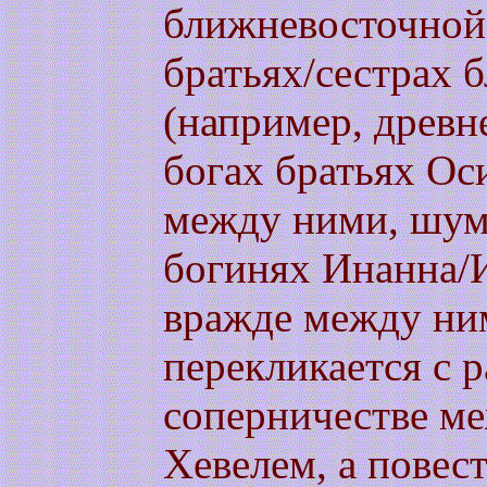
ближневосточной
братьях/сестрах б
(например, древн
богах братьях Ос
между ними, шум
богинях Инанна/
вражде между ним
перекликается с 
соперничестве м
Хевелем, а повес