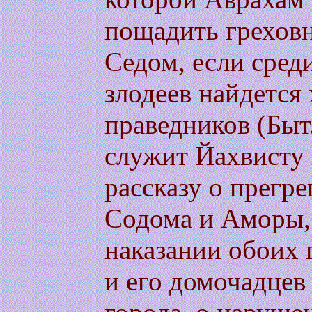
пощадить грехов
Седом, если сред
злодеев найдется 
праведников (Быт.
служит Йахвисту 
рассказу о прегр
Содома и Аморы,
наказании обоих г
и его домочадцев