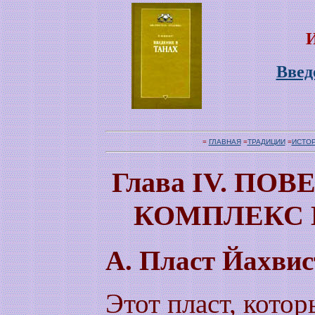
И
Введ
=
ГЛАВНАЯ
=
ТРАДИЦИИ
=
ИСТО
Глава IV. П
КОМПЛЕКС 
А. Пласт Йахвис
Этот пласт, кото