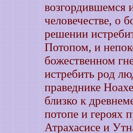
возгордившемся 
человечестве, о 
решении истреби
Потопом, и непок
божественном гн
истребить род лю
праведнике Ноахе
близко к древне
потопе и героях 
Атрахасисе и Утн