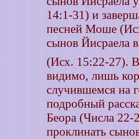
сынов Йисраела у
14:1-31) и заверш
песней Моше (Исх
сынов Йисраела 
(Исх. 15:22-27). 
видимо, лишь кор
случившемся на г
подробный расска
Беора (Числа 22-
проклинать сынов