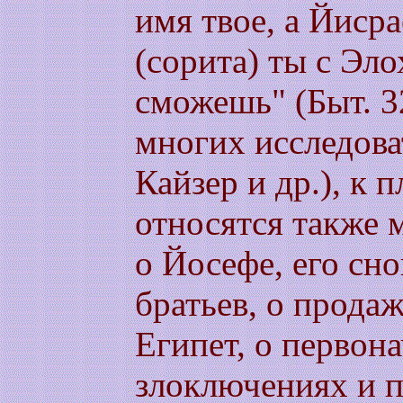
имя твое, а Йисра
(сорита) ты с Эл
сможешь" (Быт. 3
многих исследова
Кайзер и др.), к 
относятся также 
о Йосефе, его сн
братьев, о продаж
Египет, о первон
злоключениях и 