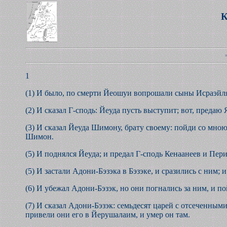
1
(1) И было, по смерти Йеошуи вопрошали сыны Исраэйля 
(2) И сказал Г-сподь: Йеуда пусть выступит; вот, предаю 
(3) И сказал Йеуда Шимону, брату своему: пойди со мною
Шимон.
(5) И поднялся Йеуда; и предал Г-сподь Кенаанеев и Периз
(5) И застали Адони-Бэзэка в Бэзэке, и сразились с ним; 
(6) И убежал Адони-Бэзэк, но они погнались за ним, и по
(7) И сказал Адони-Бэзэк: семьдесят царей с отсеченным
привели они его в Йерушалаим, и умер он там.