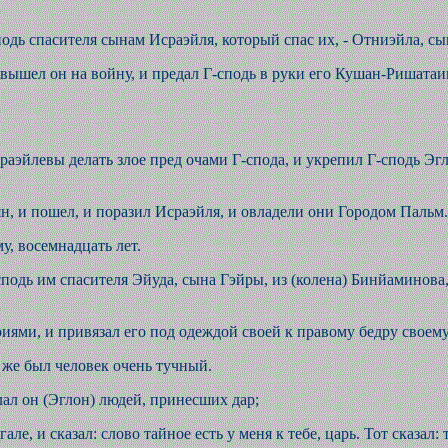
подь спасителя сынам Исраэйля, который спас их, - Отниэйла, сы
И вышел он на войну, и предал Г-сподь в руки его Кушан-Ришатаи
раэйлевы делать злое пред очами Г-спода, и укрепил Г-сподь Эгл
н, и пошел, и поразил Исраэйля, и овладели они Городом Пальм.
, восемнадцать лет.
-сподь им спасителя Эйуда, сына Гэйры, из (колена) Бинйаминов
риями, и привязал его под одеждой своей к правому бедру своему
 же был человек очень тучный.
лал он (Эглон) людей, принесших дар;
але, и сказал: слово тайное есть у меня к тебе, царь. Тот сказал