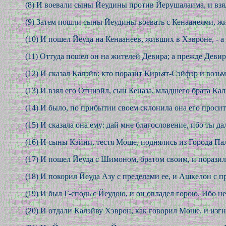
(8) И воевали сыны Йеудины против Йерушалаима, и взял
(9) Затем пошли сыны Йеудины воевать с Кенаанеями, жи
(10) И пошел Йеуда на Кенаанеев, живших в Хэвроне, - 
(11) Оттуда пошел он на жителей Девира; а прежде Деви
(12) И сказал Калэйв: кто поразит Кирьят-Сэйфэр и возьм
(13) И взял его Отниэйл, сын Кеназа, младшего брата Кал
(14) И было, по прибытии своем склонила она его просить 
(15) И сказала она ему: дай мне благословение, ибо ты 
(16) И сыны Кэйни, тестя Моше, поднялись из Города Па
(17) И пошел Йеуда с Шимоном, братом своим, и поразили
(18) И покорил Йеуда Азу с пределами ее, и Ашкелон с п
(19) И был Г-сподь с Йеудою, и он овладел горою. Ибо 
(20) И отдали Калэйву Хэврон, как говорил Моше, и изгн