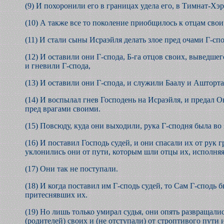
(9) И похоронили его в границах удела его, в Тимнат-Хэр
(10) А также все то поколение приобщилось к отцам свои
(11) И стали сыны Исраэйля делать злое пред очами Г-сп
(12) И оставили они Г-спода, Б-га отцов своих, выведшег
и гневили Г-спода,
(13) И оставили они Г-спода, и служили Баалу и Ашторта
(14) И воспылал гнев Господень на Исраэйля, и предал Он
пред врагами своими.
(15) Повсюду, куда они выходили, рука Г-сподня была во 
(16) И поставил Господь судей, и они спасали их от рук 
уклонились они от пути, которым шли отцы их, исполняя
(17) Они так не поступали.
(18) И когда поставил им Г-сподь судей, то Сам Г-сподь б
притеснявших их.
(19) Но лишь только умирал судья, они опять развращали
(родителей) своих и (не отступали) от строптивого пути 