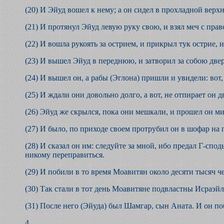
(20) И Эйуд вошел к нему; а он сидел в прохладной верхне
(21) И протянул Эйуд левую руку свою, и взял меч с право
(22) И вошла рукоять за острием, и прикрыл тук острие, 
(23) И вышел Эйуд в переднюю, и затворил за собою двер
(24) И вышел он, а рабы (Эглона) пришли и увидели: вот,
(25) И ждали они довольно долго, а вот, не отпирает он 
(26) Эйуд же скрылся, пока они мешкали, и прошел он ми
(27) И было, по приходе своем протрубил он в шофар на
(28) И сказал он им: следуйте за мной, ибо предал Г-спо
никому переправиться.
(29) И побили в то время Моавитян около десяти тысяч ч
(30) Так стали в тот день Моавитяне подвластны Исраэйл
(31) После него (Эйуда) был Шамгар, сын Аната. И он п
4