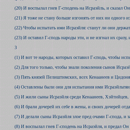
(20) И воспылал гнев Г-сподень на Исраэйль, и сказал Он
(21) Я тоже не стану больше изгонять от них ни одного и
(22) Чтобы испытать ими Исраэйля: станут ли они держат
(23) И оставил Г-сподь народы эти, и не изгнал их сразу,
3
(1) И вот те народы, которых оставил Г-сподь, чтобы исп
(2) Для того только, чтобы знали поколения сынов Исраэй
(3) Пять князей Пелиштимских, всех Кенаанеев и Цидоня
(4) Оставлены были они для испытания ими Исраэйльтян,
(5) И жили сыны Исраэйля среди Кенаанеев, Хэйтийцев,
(6) И брали дочерей их себе в жены, и своих дочерей отд
(7) И делали сыны Исраэйля злое пред очами Г-спода, и 
(8) И воспылал гнев Г-сподень на Исраэйля, и предал 