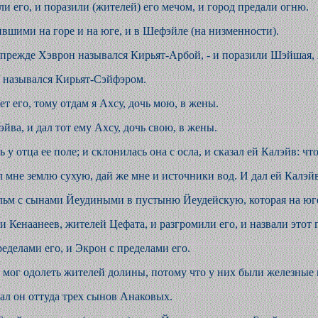
и его, и поразили (жителей) его мечом, и город предали огню.
вшими на горе и на юге, и в Шефэйле (на низменности).
а прежде Хэврон назывался Кирьят-Арбой, - и поразили Шэйшая,
р назывался Кирьят-Сэйфэром.
ет его, тому отдам я Ахсу, дочь мою, в жены.
эйва, и дал тот ему Ахсу, дочь свою, в жены.
у отца ее поле; и склонилась она с осла, и сказал ей Калэйв: что
дал мне землю сухую, дай же мне и источники вод. И дал ей Кал
льм с сынами Йеудиными в пустыню Йеудейскую, которая на юге 
 Кенаанеев, жителей Цефата, и разгромили его, и назвали этот 
ределами его, и Экрон с пределами его.
не мог одолеть жителей долины, потому что у них были железные
ал он оттуда трех сынов Анаковых.