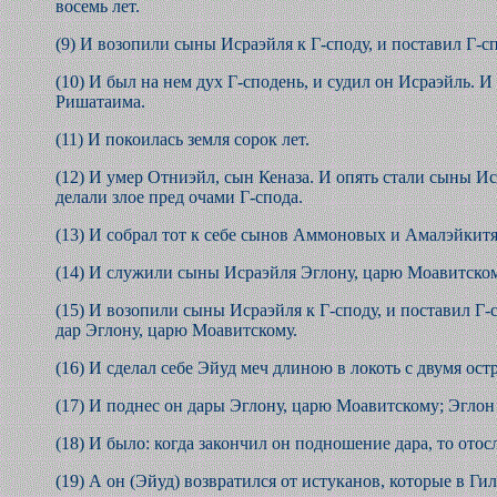
восемь лет.
(9) И возопили сыны Исраэйля к Г-споду, и поставил Г-с
(10) И был на нем дух Г-сподень, и судил он Исраэйль. 
Ришатаима.
(11) И покоилась земля сорок лет.
(12) И умер Отниэйл, сын Кеназа. И опять стали сыны Ис
делали злое пред очами Г-спода.
(13) И собрал тот к себе сынов Аммоновых и Амалэйкитя
(14) И служили сыны Исраэйля Эглону, царю Моавитскому
(15) И возопили сыны Исраэйля к Г-споду, и поставил Г
дар Эглону, царю Моавитскому.
(16) И сделал себе Эйуд меч длиною в локоть с двумя ост
(17) И поднес он дары Эглону, царю Моавитскому; Эглон
(18) И было: когда закончил он подношение дара, то отос
(19) А он (Эйуд) возвратился от истуканов, которые в Гилг