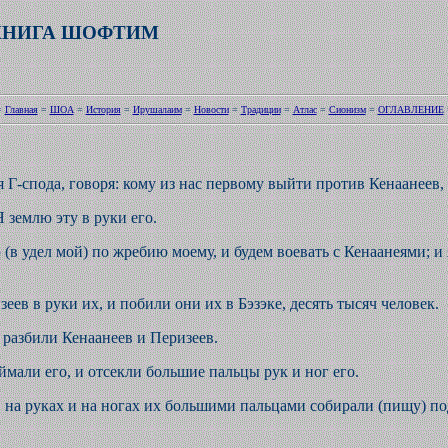
КНИГА ШОФТИМ
=
Главная
=
ШОА
=
История
=
Ирушалаим
=
Новости
=
Традиции
=
Атлас
=
Сионизм
=
ОГЛАВЛЕНИЕ
Г-спода, говоря: кому из нас первому выйти против Кенаанеев,
Я землю эту в руки его.
 (в удел мой) по жребию моему, и будем воевать с Кенаанеями; 
еев в руки их, и побили они их в Бэзэке, десять тысяч человек.
и разбили Кенаанеев и Перизеев.
ймали его, и отсекли большие пальцы рук и ног его.
и на руках и на ногах их большими пальцами собирали (пищу) под