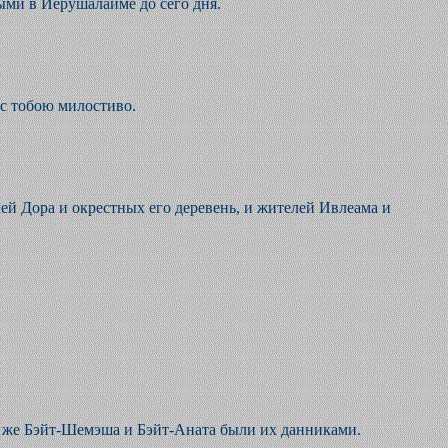
ыми в Йерушалаиме до сего дня.
 с тобою милостиво.
лей Дора и окрестных его деревень, и жителей Ивлеама и
и же Бэйт-Шемэша и Бэйт-Аната были их данниками.