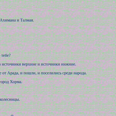
 Ахимана и Талмая.
 тебе?
эйв источники верхние и источники нижние.
от Арада, и пошли, и поселились среди народа.
город Хорма.
 колесницы.