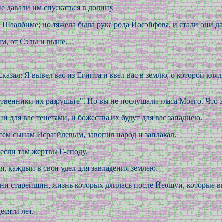
е давали им спускаться в долину.
 Шаалбиме; но тяжела была рука рода Йосэйфова, и стали они д
м, от Сэлы и выше.
сказал: Я вывел вас из Египта и ввел вас в землю, о которой кля
ртвенники их разрушьте". Но вы не послушали гласа Моего. Что 
ни для вас тенетами, и божества их будут для вас западнею.
 всем сынам Исраэйлевым, завопил народ и заплакал.
если там жертвы Г-споду.
я, каждый в свой удел для завладения землею.
дни старейшин, жизнь которых длилась после Йеошуи, которые ви
есяти лет.