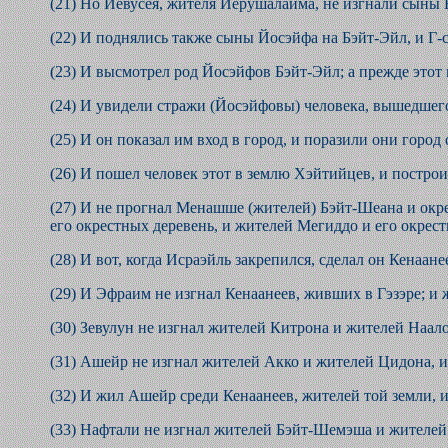
(21) Но Йевусея, жителя Йерушалаима, не изгнали сыны
(22) И поднялись также сыны Йосэйфа на Бэйт-Эйл, и Г-с
(23) И высмотрел род Йосэйфов Бэйт-Эйл; а прежде этот 
(24) И увидели стражи (Йосэйфовы) человека, вышедшего 
(25) И он показал им вход в город, и поразили они город 
(26) И пошел человек этот в землю Хэйтийцев, и построил
(27) И не прогнал Менашше (жителей) Бэйт-Шеана и окрес
его окрестных деревень, и жителей Мегиддо и его окрест
(28) И вот, когда Исраэйль закрепился, сделал он Кенаане
(29) И Эфраим не изгнал Кенаанеев, живших в Гэзэре; и ж
(30) Зевулун не изгнал жителей Китрона и жителей Наало
(31) Ашейр не изгнал жителей Акко и жителей Цидона, и 
(32) И жил Ашейр среди Кенаанеев, жителей той земли, и
(33) Нафтали не изгнал жителей Бэйт-Шемэша и жителей