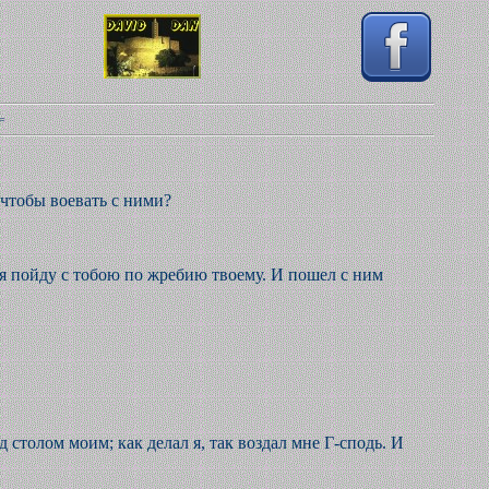
=
 чтобы воевать с ними?
и я пойду с тобою по жребию твоему. И пошел с ним
 столом моим; как делал я, так воздал мне Г-сподь. И