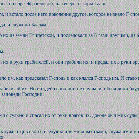
эсе, на горе Эфраимовой, на севере от горы Гааш.
м, и встало после него поколение другое, которое не знало Г-сп
ода, и служили Баалам.
о их из земли Египетской, и последовали за Б-гами другими, из 
м.
 их в руки грабителей, и они грабили их; и предал их в руки вр
зло им, как предсказал Г-сподь и как клялся Г-сподь им. И стало
грабителей их. Но и судей своих они не слушали, ибо ходили блу
 заповеди Господни.
ыл с судьею и спасал их от руки врагов их, доколе был жив судья
сь хуже отцов своих, следуя за иными божествами, служа им и п
их.