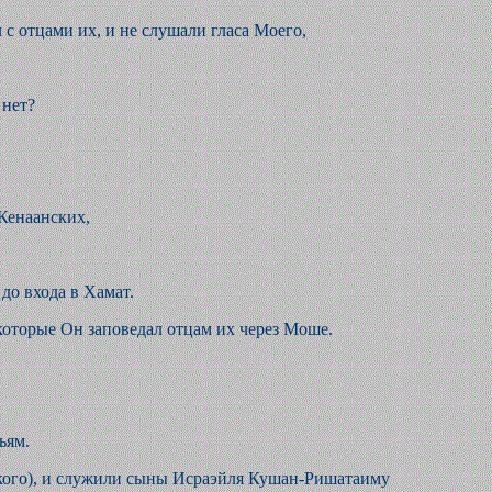
 с отцами их, и не слушали гласа Моего,
 нет?
 Кенаанских,
до входа в Хамат.
которые Он заповедал отцам их через Моше.
ьям.
ского), и служили сыны Исраэйля Кушан-Ришатаиму