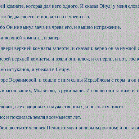
й комнате, которая для него одного. И сказал Эйуд: у меня слово 
го бедра своего, и вонзил его в чрево его,
ибо Он не вынул меча из чрева его, и вышло испражение.
и верхней комнаты, и запер.
 двери верхней комнаты заперты, и сказали: верно он за нуждой
дверей верхней комнаты, и взяли они ключ, и отперли, и вот, го
мо истуканов, и убежал в Сеиру.
 горе Эфраимовой, и сошли с ним сыны Исраэйлевы с горы, а он 
дь врагов ваших, Моавитян, в руки ваши. И сошли они за ним, и 
еловек, всех здоровых и мужественных, и не спасся никто.
ю; и покоилась земля восемьдесят лет.
обил шестьсот человек Пелиштимлян воловьим рожном; и он такж