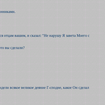
анниками.
лся отцам вашим, и сказал: "Не нарушу Я завета Моего с
это вы сделали?
дели всякое великое деяние Г-сподне, какое Он сделал