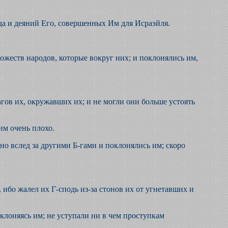
ода и деяний Его, совершенных Им для Исраэйля.
божеств народов, которые вокруг них; и поклонялись им,
агов их, окружавших их; и не могли они больше устоять
 им очень плохо.
дно вслед за другими Б-гами и поклонялись им; скоро
, ибо жалел их Г-сподь из-за стонов их от угнетавших и
оклоняясь им; не уступали ни в чем проступкам