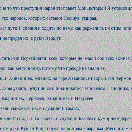
: за то что преступил народ этот завет Мой, который Я установил
з тех народов, которых оставил Йеошуа, умирая,
ься пути Г-сподня и ходить по нему, как держались их отцы, или
 и не предал их ,в руки Йеошуи.
ытать ими Исраэйльтян, всех, которые не .знали обо всех войнах
ля, как вести войну, потому что прежде не знали ее:
н, и Хиввийцев, живших на горе Леванон, от горы Баал-Хермон 
 дабы узнать, будут ли они повиноваться заповедям Г-сподним, 
 Эморийцев, Перизеев, Хиввийцев и Йевусеев.
авали сыновьям их, и служили Б-гам их,
забыли Г-спода, Б-га своего, и служили Баалам и кумирным дерев
Он их в руки Кушан-Ришатаима, царя Арам-Наараима (Месопотам