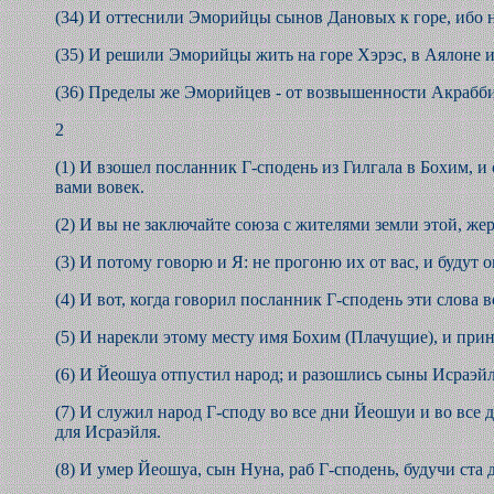
(34) И оттеснили Эморийцы сынов Дановых к горе, ибо н
(35) И решили Эморийцы жить на горе Хэрэс, в Аялоне и
(36) Пределы же Эморийцев - от возвышенности Акрабби
2
(1) И взошел посланник Г-сподень из Гилгала в Бохим, и 
вами вовек.
(2) И вы не заключайте союза с жителями земли этой, же
(3) И потому говорю и Я: не прогоню их от вас, и будут о
(4) И вот, когда говорил посланник Г-сподень эти слова
(5) И нарекли этому месту имя Бохим (Плачущие), и прин
(6) И Йеошуа отпустил народ; и разошлись сыны Исраэйл
(7) И служил народ Г-споду во все дни Йеошуи и во все 
для Исраэйля.
(8) И умер Йеошуа, сын Нуна, раб Г-сподень, будучи ста д