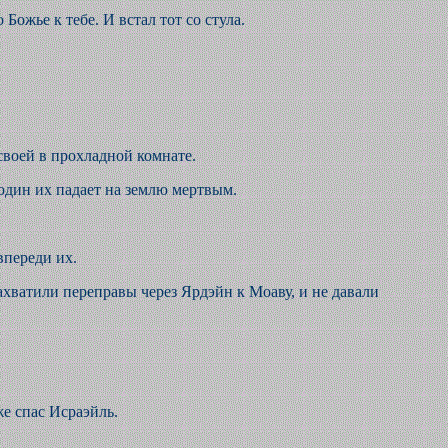
Божье к тебе. И встал тот со стула.
 своей в прохладной комнате.
сподин их падает на землю мертвым.
впереди их.
захватили переправы через Ярдэйн к Моаву, и не давали
е спас Исраэйль.