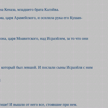
на Кеназа, младшего брата Калэйва.
ма, царя Арамейского, и осилила рука его Кушан-
она, царя Моавитского, над Исраэйлем, за то что они
а, который был левшой. И послали сыны Исраэйля с ним
.
: тише! И вышли от него все, стоявшие при нем.