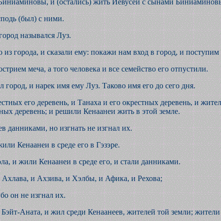
 Бинйаминовы, и (остались) жить Йевусеи с сынами Бинйаминов
подь (был) с ними.
город назывался Луз.
из города, и сказали ему: покажи нам вход в город, и поступим
острием меча, а того человека и все семейство его отпустили.
 город, и нарек имя ему Луз. Таково имя его до сего дня.
тных его деревень, и Танаха и его окрестных деревень, и жите
ных деревень; и решили Кенаанеи жить в этой земле.
ев данниками, но изгнать не изгнал их.
или Кенаанеи в среде его в Гэзэре.
ла, и жили Кенаанеи в среде его, и стали данниками.
Ахлава, и Ахзива, и Хэлбы, и Афика, и Рехова;
бо он не изгнал их.
 Бэйт-Аната, и жил среди Кенаанеев, жителей той земли; жител