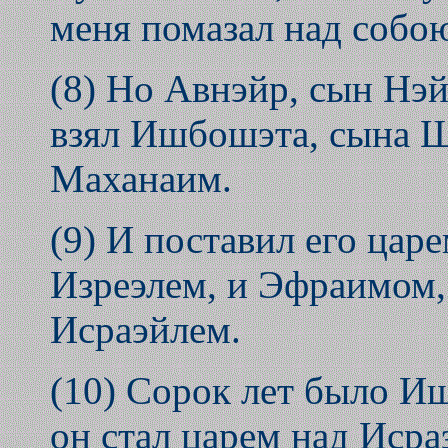
меня помазал над собою
(8) Но Авнэйр, сын Нэй
взял Ишбошэта, сына Ша
Маханаим.
(9) И поставил его цар
Изреэлем, и Эфраимом,
Исраэйлем.
(10) Сорок лет было И
он стал царем над Исра