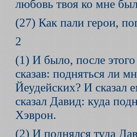
любовь твоя ко мне бы
(27) Как пали герои, по
2
(1) И было, после этог
сказав: подняться ли мн
Йеудейских? И сказал е
сказал Давид: куда подн
Хэврон.
(2) И поднялся туда Да