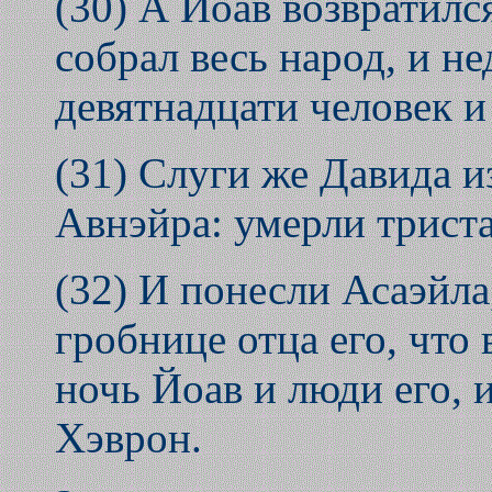
(30) А Иоав возвратилс
собрал весь народ, и не
девятнадцати человек и
(31) Слуги же Давида 
Авнэйра: умерли триста
(32) И понесли Асаэйла
гробнице отца его, что
ночь Йоав и люди его, 
Хэврон.