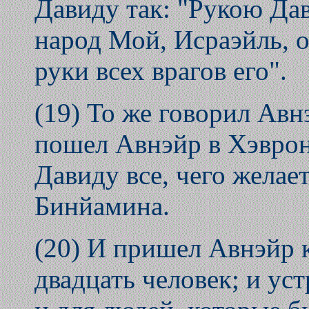
Давиду так: "Рукою Дав
народ Мой, Исраэйль, 
руки всех врагов его".
(19) То же говорил Авн
пошел Авнэйр в Хэврон
Давиду все, чего желае
Бинйамина.
(20) И пришел Авнэйр к
двадцать человек; и ус