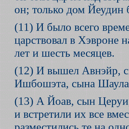
он; только дом Йеудин 
(11) И было всего врем
царствовал в Хэвроне 
лет и шесть месяцев.
(12) И вышел Авнэйр, с
Ишбошэта, сына Шаула,
(13) А Йоав, сын Церу
и встретили их все вмес
разместились те на одно