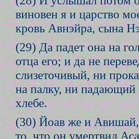
(28) И услышал потом о
виновен я и царство мо
кровь Авнэйра, сына Н
(29) Да падет она на го
отца его; и да не перев
слизеточивый, ни про
на палку, ни падающий
хлебе.
(30) Йоав же и Авишай,
то, что он умертвил Аса