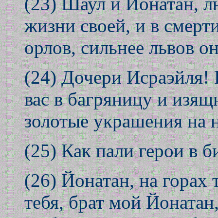
(23) Шаул и Йонатан, 
жизни своей, и в смерт
орлов, сильнее львов о
(24) Дочери Исраэйля!
вас в багряницу и изя
золотые украшения на 
(25) Как пали герои в б
(26) Йонатан, на горах 
тебя, брат мой Йонатан