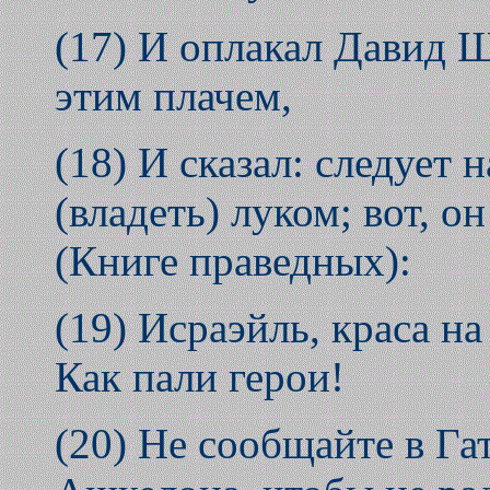
(17) И оплакал Давид Ш
этим плачем,
(18) И сказал: следует
(владеть) луком; вот, 
(Книге праведных):
(19) Исраэйль, краса на
Как пали герои!
(20) Не сообщайте в Га