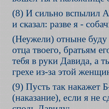
(8) И сильно вспылил 
и сказал: разве я - соба
(Неужели) отныне буду 
отца твоего, братьям ег
тебя в руки Давида, а 
грехе из-за этой женщи
(9) Пусть так накажет 
(наказание), если я не 
сподь Давиду: