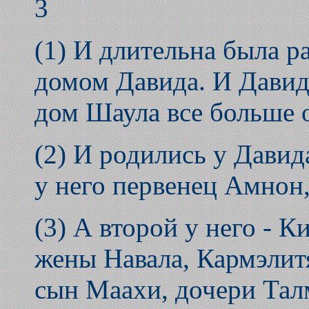
3
(1) И длительна была 
домом Давида. И Давид 
дом Шаула все больше о
(2) И родились у Давид
у него первенец Амнон
(3) А второй у него - К
жены Навала, Кармэлит
сын Маахи, дочери Тал