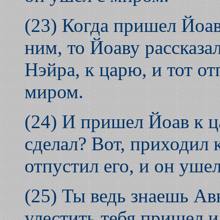
(23) Когда пришел Йоав 
ним, то Йоаву рассказа
Нэйра, к царю, и тот от
миром.
(24) И пришел Йоав к ц
сделал? Вот, приходил 
отпустил его, и он уше
(25) Ты ведь знаешь Ав
улестить тебя пришел и