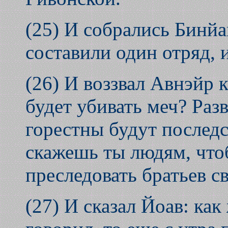
(25) И собрались Бинй
составили один отряд, 
(26) И воззвал Авнэйр к
будет убивать меч? Разв
горестны будут последс
скажешь ты людям, что
преследовать братьев с
(27) И сказал Йоав: как