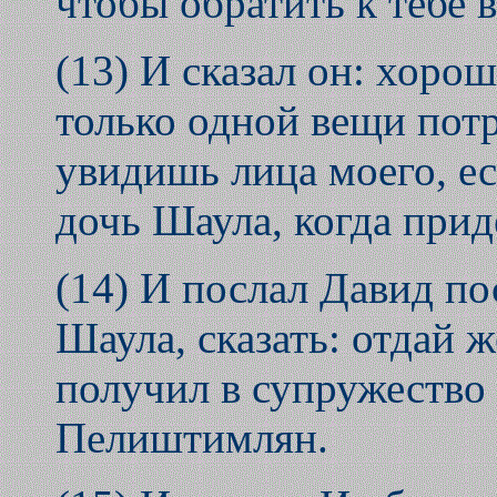
чтобы обратить к тебе 
(13) И сказал он: хорош
только одной вещи потр
увидишь лица моего, е
дочь Шаула, когда при
(14) И послал Давид п
Шаула, сказать: отдай 
получил в супружество
Пелиштимлян.