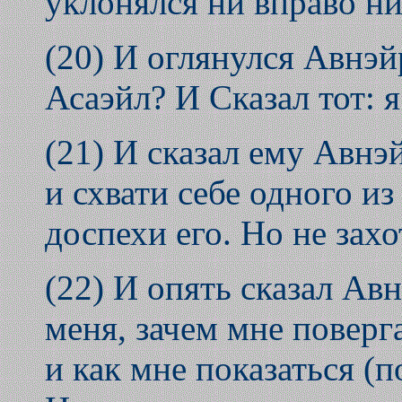
уклонялся ни вправо ни
(20) И оглянулся Авнэйр
Асаэйл? И Сказал тот: я
(21) И сказал ему Авнэ
и схвати себе одного из
доспехи его. Но не захо
(22) И опять сказал Авн
меня, зачем мне поверг
и как мне показаться (п