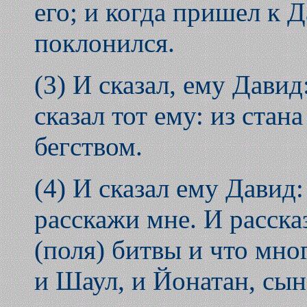
его; и когда пришел к Д
поклонился.
(3) И сказал, ему Дави
сказал тот ему: из стан
бегством.
(4) И сказал ему Давид:
расскажи мне. И рассказ
(поля) битвы и что мно
и Шаул, и Йонатан, сын