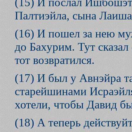
(15) И послал Ишбошэт 
Палтиэйла, сына Лаиша
(16) И пошел за нею муж
до Бахурим. Тут сказал
тот возвратился.
(17) И был у Авнэйра т
старейшинами Исраэйля:
хотели, чтобы Давид бы
(18) А теперь действуйт