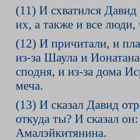
(11) И схватился Давид
их, а также и все люди,
(12) И причитали, и пла
из-за Шаула и Ионатана,
сподня, и из-за дома Ис
меча.
(13) И сказал Давид от
откуда ты? И сказал он:
Амалэйкитянина.