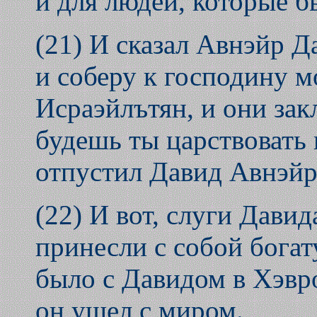
и для людей, которые б
(21) И сказал Авнэйр Д
и соберу к господину 
Исраэйлътян, и они зак
будешь ты царствовать 
отпустил Давид Авнэйр
(22) И вот, слуги Дави
принесли с собой бога
было с Давидом в Хэвро
он ушел с миром.