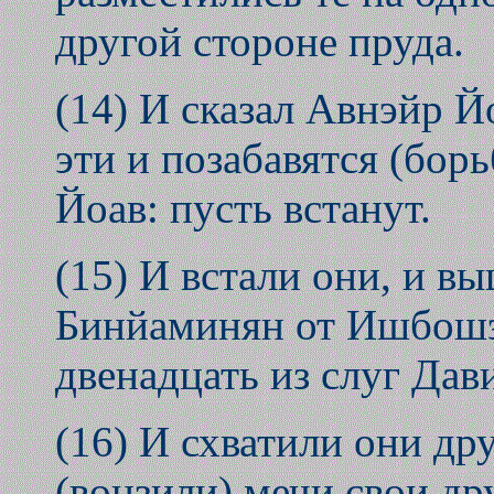
другой стороне пруда.
(14) И сказал Авнэйр Й
эти и позабавятся (бор
Йоав: пусть встанут.
(15) И встали они, и в
Бинйаминян от Ишбошэ
двенадцать из слуг Дав
(16) И схватили они дру
(вонзили) мечи свои дру