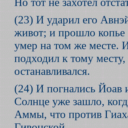
Но тот не захотел отста
(23) И ударил его Авнэ
живот; и прошло копье с
умер на том же месте. 
подходил к тому месту, 
останавливался.
(24) И погнались Йоав
Солнце уже зашло, ког
Аммы, что против Гиаха
Гивонской.