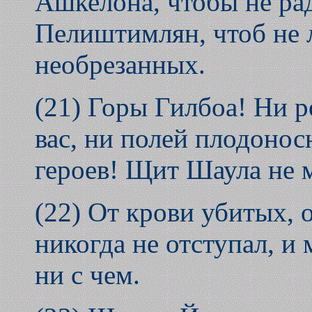
Ашкелона, чтобы не ра
Пелиштимлян, чтоб не 
необрезанных.
(21) Горы Гилбоа! Ни р
вас, ни полей плодонос
героев! Щит Шаула не м
(22) От крови убитых, 
никогда не отступал, и
ни с чем.