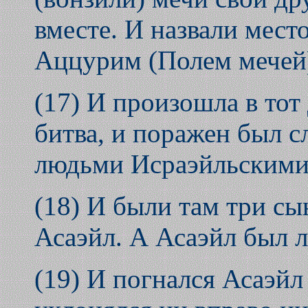
вместе. И назвали место
Аццурим (Полем мечей
(17) И произошла в тот
битва, и поражен был 
людьми Исраэйльскими
(18) И были там три с
Асаэйл. А Асаэйл был ле
(19) И погнался Асаэйл