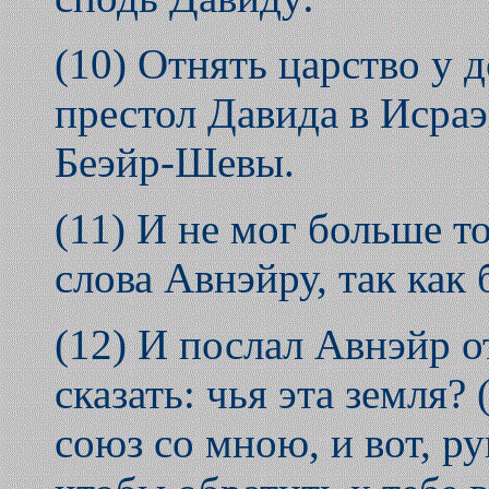
(10) Отнять царство у 
престол Давида в Исраэ
Беэйр-Шевы.
(11) И не мог больше т
слова Авнэйру, так как 
(12) И послал Авнэйр о
сказать: чья эта земля?
союз со мною, и вот, ру