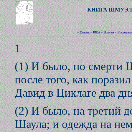
КНИГА ШМУЭЛ
=
Главная
=
ШОА
=
История
=
Ирушалаим
1
(1) И было, по смерти 
после того, как порази
Давид в Циклаге два дн
(2) И было, на третий д
Шаула; и одежда на нем