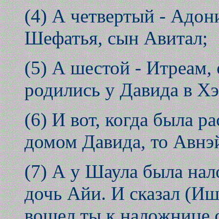
(4) А четвертый - Адони
Шефатья, сын Авитал;
(5) А шестой - Итреам,
родились у Давида в Хэ
(6) И вот, когда была 
домом Давида, то Авнэ
(7) А у Шаула была на
дочь Айи. И сказал (И
вошел ты к наложнице 