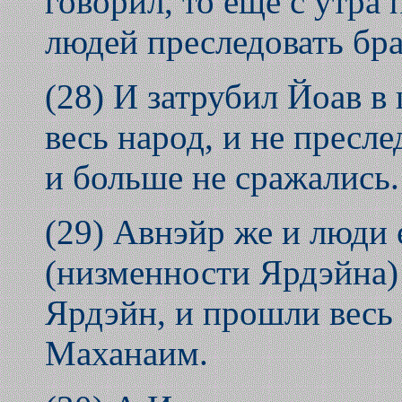
говорил, то еще с утра
людей преследовать бра
(28) И затрубил Йоав в
весь народ, и не пресл
и больше не сражались.
(29) Авнэйр же и люди 
(низменности Ярдэйна)
Ярдэйн, и прошли весь
Маханаим.