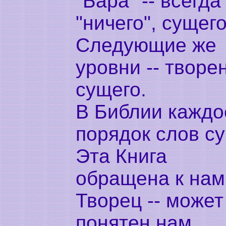
"Бара" -- всегда
"ничего", сущег
Следующие же
уровни -- творе
сущего.
В Библии каждо
порядок слов с
Эта Книга
обращена к нам,
Творец -- может
понятен нам