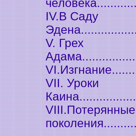
человека.............
IV.В Саду
Эдена..................
V. Грех
Адама..................
VI.Изгнание...........
VII. Уроки
Каина..................
VIII.Потерянные
поколения...........