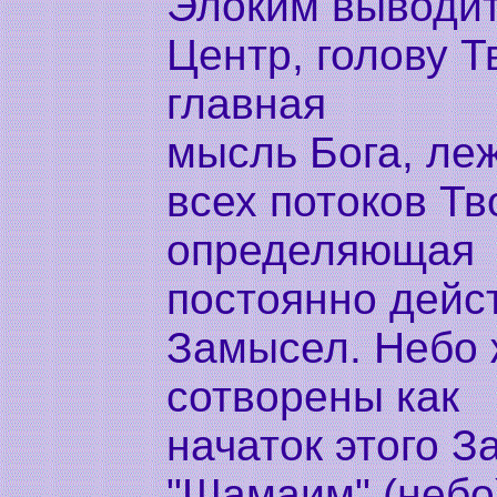
Элоким выводит
Центр, голову Т
главная
мысль Бога, ле
всех потоков Тв
определяющая
постоянно дейс
Замысел. Небо 
сотворены как
начаток этого З
"Шамаим" (небо