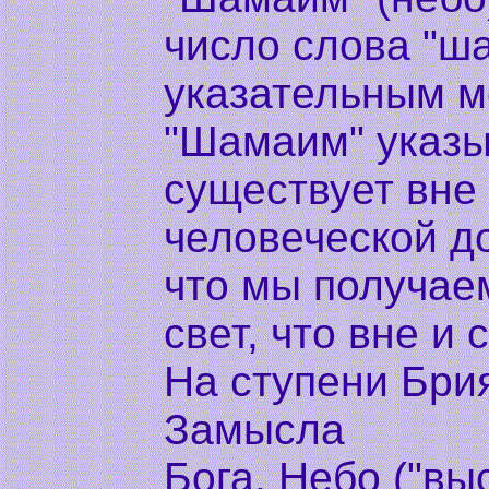
число слова "ш
указательным м
"Шамаим" указыв
существует вне
человеческой д
что мы получае
свет, что вне и 
На ступени Брия
Замысла
Бога, Небо ("вы