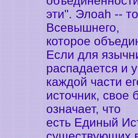
объединенности 
эти". Элоаh -- 
Всевышнего,
которое объеди
Если для язычн
распадается и у
каждой части ег
источник, свое 
означает, что
есть Единый Ист
существующих в