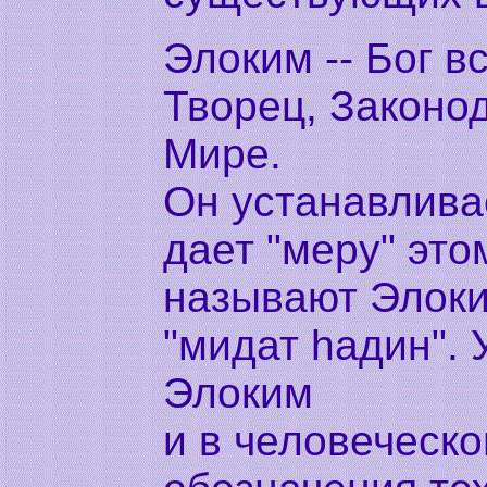
Элоким -- Бог в
Творец, Законод
Мире.
Он устанавливае
дает "меру" это
называют Элоким
"мидат hадин". 
Элоким
и в человеческ