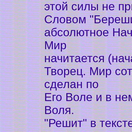
этой силы не пр
Словом "Береши
абсолютное Нача
Мир
начитается (нача
Творец. Мир сот
сделан по
Его Воле и в не
Воля.
"Решит" в текс