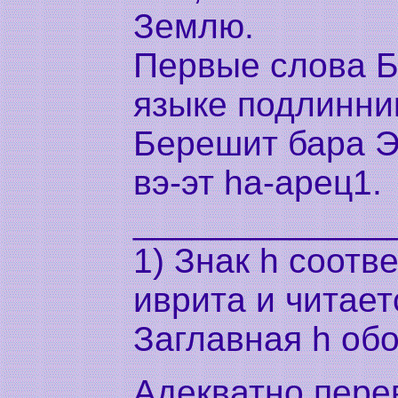
Землю.
Первые слова Б
языке подлинник
Берешит бара Э
вэ-эт hа-арец1.
_____________
1) Знак h соотве
иврита и читает
Заглавная h обо
Адекватно пере