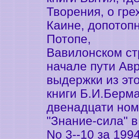
Творения, о гр
Каине, допотоп
Потопе,
Вавилонском ст
начале пути Ав
выдержки из эт
книги Б.И.Берм
двенадцати ном
"Знание-сила" в
No 3--10 за 1994