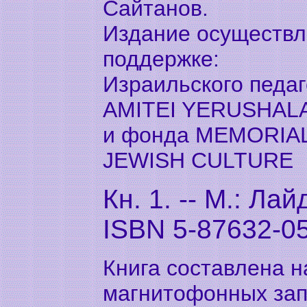
Сайтанов.
Издание осуществл
поддержке:
Израильского педаг
AMITEI YERUSHAL
и фонда MEMORIA
JEWISH CULTURE
Кн. 1. -- М.: Лай
ISВN 5-87632-0
Книга составлена н
магнитофонных зап