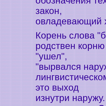
обозначения тех
закон,
овладевающий х
Корень слова "б
родствен корню 
"ушел",
"вырвался наруж
лингвистическом
это выход
изнутри наружу.