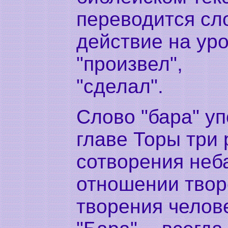
переводится сло
действие на уро
"произвел",
"сделал".
Слово "бара" у
главе Торы три 
сотворения неба
отношении твор
творения челов