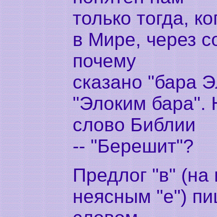
только тогда, к
в Мире, через с
почему
сказано "бара Э
"Элоким бара".
слово Библии
-- "Берешит"?
Предлог "в" (на 
неясным "е") пи