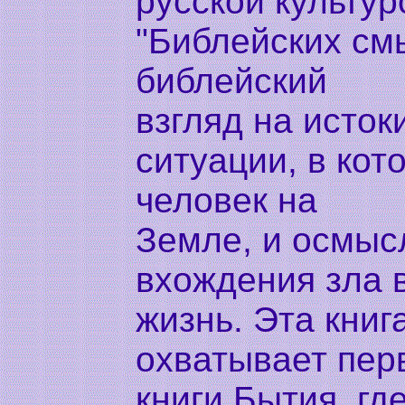
русской культур
"Библейских см
библейский
взгляд на исток
ситуации, в кот
человек на
Земле, и осмыс
вхождения зла 
жизнь. Эта книг
охватывает пер
книги Бытия, гд