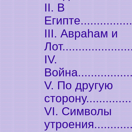
II. В
Египте.................
III. Авраhам и
Лот.....................
IV.
Война..................
V. По другую
сторону...............
VI. Символы
утроения.............