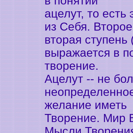
в понятии
ацелут, то есть
из Себя. Второе
вторая ступень 
выражается в п
творение.
Ацелут -- не бо
неопределенно
желание иметь
Творение. Мир Б
Мысли Творения