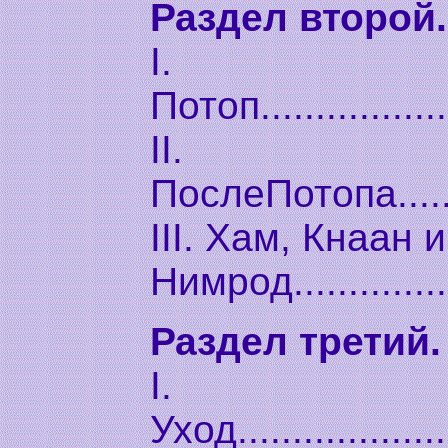
Раздел второй
I.
Потоп..................
II.
ПослеПотопа..........
III. Хам, Кнаан и
Нимрод...............
Раздел третий
I.
Уход....................