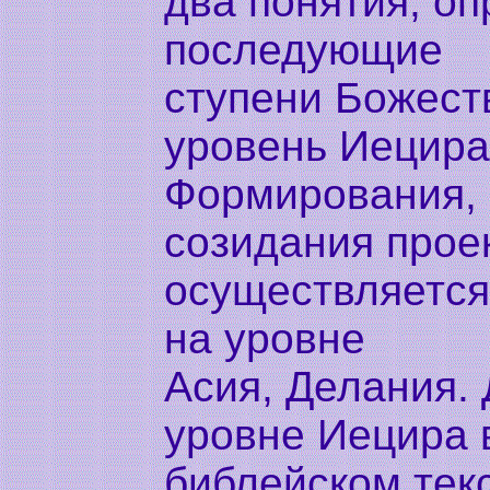
два понятия, о
последующие
ступени Божест
уровень Иецира 
Формирования,
созидания прое
осуществляется,
на уровне
Асия, Делания. 
уровне Иецира 
библейском тек