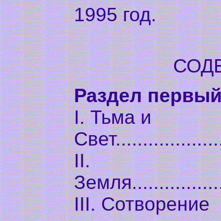
1995 год.
СОД
Раздел первый
I. Тьма и
Свет....................
II.
Земля..................
III. Сотворение