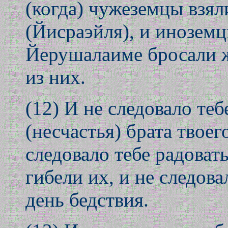
(когда) чужеземцы взял
(Йисраэйля), и иноземц
Йерушалаиме бросали 
из них.
(12) И не следовало теб
(несчастья) брата твоег
следовало тебе радоват
гибели их, и не следова
день бедствия.