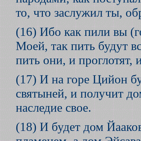
то, что заслужил ты, об
(16) Ибо как пили вы (
Моей, так пить будут вс
пить они, и проглотят, 
(17) И на горе Цийон бу
святыней, и получит до
наследие свое.
(18) И будет дом Йаако
пламенем, а дом Эйсава