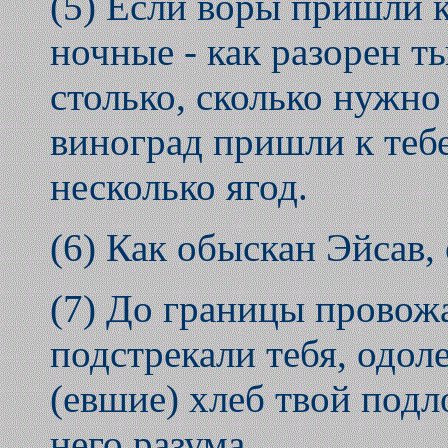
(5) Если воры пришли к
ночные - как разорен т
столько, сколько нужно
виноград пришли к тебе
несколько ягод.
(6) Как обыскан Эйсав,
(7) До границы провожа
подстрекали тебя, одол
(евшие) хлеб твой подло
него разума.