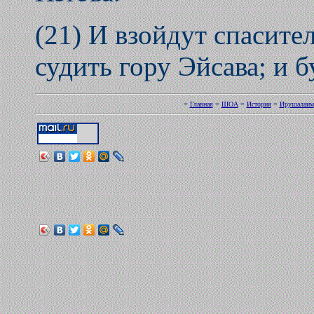
(21) И взойдут спасите
судить гору Эйсава; и б
=
Главная
=
ШОА
=
История
=
Ирушалаим