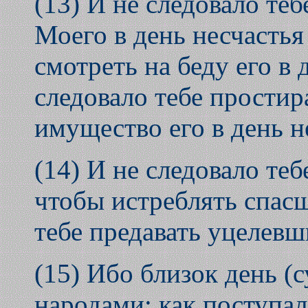
(13) И не следовало теб
Моего в день несчастья 
смотреть на беду его в 
следовало тебе простира
имущество его в день н
(14) И не следовало теб
чтобы истреблять спасш
тебе предавать уцелевши
(15) Ибо близок день (
народами; как поступал 