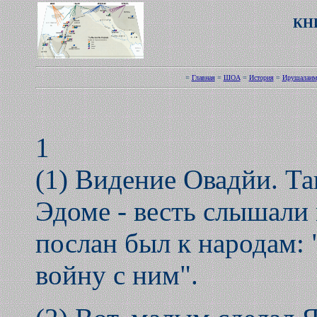
КН
=
Главная
=
ШОА
=
История
=
Ирушалаим
1
(1) Видение Овадйи. Так
Эдоме - весть слышали 
послан был к народам: 
войну с ним".