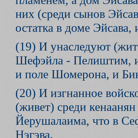
них (среди сынов Эйсава
остатка в доме Эйсава, 
(19) И унаследуют (жит
Шефэйла - Пелиштим, 
и поле Шомерона, и Би
(20) И изгнанное войск
(живет) среди кенаанян
Йерушалаима, что в Се
Нэгэва.