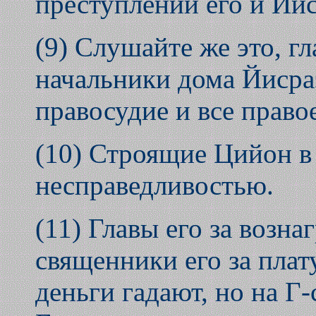
преступлении его и Йиср
(9) Слушайте же это, г
начальники дома Йисра
правосудие и все прав
(10) Строящие Цийон в
несправедливостью.
(11) Главы его за возна
священники его за плату
деньги гадают, но на Г-