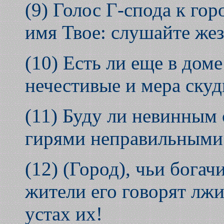
(9) Голос Г-спода к гор
имя Твое: слушайте жезл
(10) Есть ли еще в дом
нечестивые и мера скуд
(11) Буду ли невинным 
гирями неправильными 
(12) (Город), чьи богач
жители его говорят лжи
устах их!