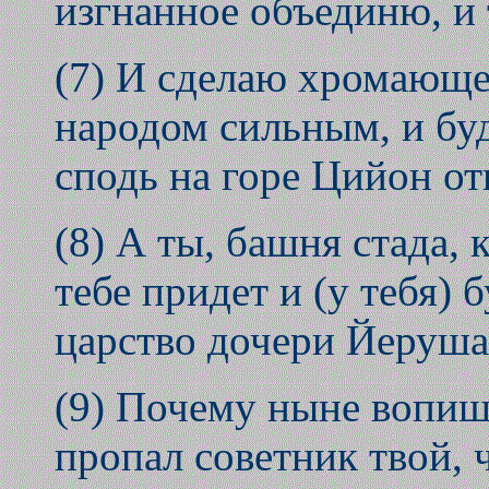
изгнанное объединю, и т
(7) И сделаю хромающее
народом сильным, и буд
сподь на горе Цийон от
(8) А ты, башня стада,
тебе придет и (у тебя) 
царство дочери Йеруша
(9) Почему ныне вопиш
пропал советник твой, 