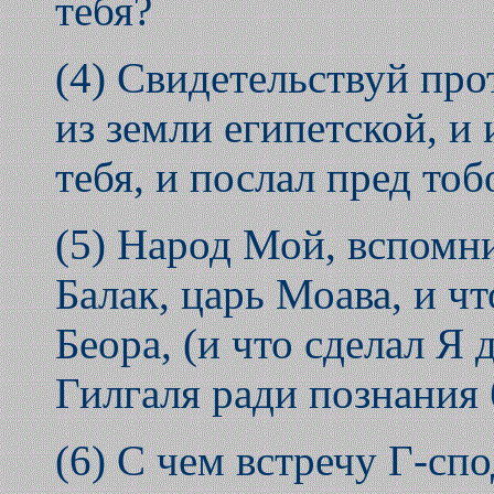
тебя?
(4) Свидетельствуй про
из земли египетской, и
тебя, и послал пред т
(5) Народ Мой, вспомни
Балак, царь Моава, и ч
Беора, (и что сделал Я 
Гилгаля ради познания 
(6) С чем встречу Г-сп