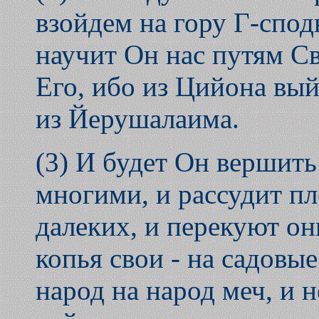
взойдем на гору Г-спод
научит Он нас путям С
Его, ибо из Цийона вый
из Йерушалаима.
(3) И будет Он вершит
многими, и рассудит пл
далеких, и перекуют он
копья свои - на садовы
народ на народ меч, и 