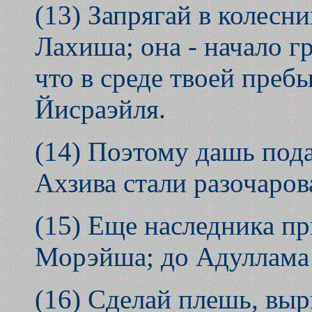
(13) Запрягай в колесн
Лахиша; она - начало г
что в среде твоей преб
Йисраэйля.
(14) Поэтому дашь под
Ахзива стали разочаров
(15) Еще наследника пр
Морэйша; до Адуллама 
(16) Сделай плешь, выр