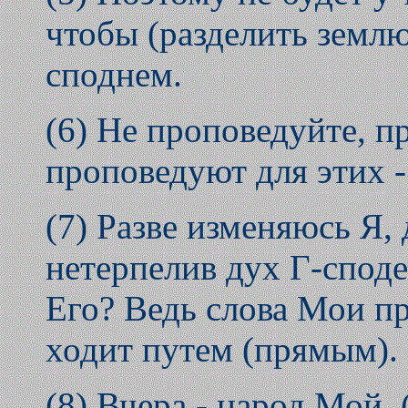
чтобы (разделить земл
споднем.
(6) Не проповедуйте, п
проповедуют для этих -
(7) Разве изменяюсь Я,
нетерпелив дух Г-споде
Его? Ведь слова Мои пр
ходит путем (прямым).
(8) Вчера - народ Мой, 