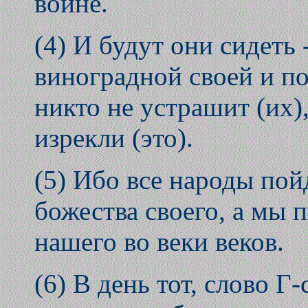
войне.
(4) И будут они сидеть
виноградной своей и по
никто не устрашит (их),
изрекли (это).
(5) Ибо все народы пой
божества своего, а мы 
нашего во веки веков.
(6) В день тот, слово Г