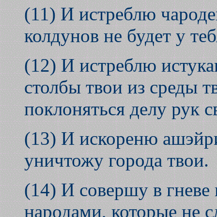
(11) И истреблю чароде
колдунов не будет у теб
(12) И истреблю истук
столбы твои из среды т
поклоняться делу рук с
(13) И искореню ашэйри
уничтожу города твои.
(14) И совершу в гневе
народами, которые не 