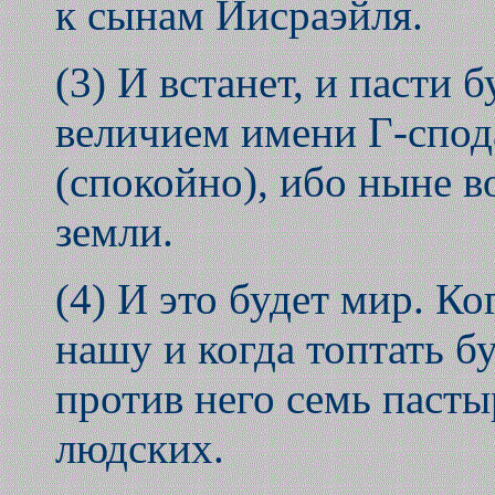
к сынам Йисраэйля.
(3) И встанет, и пасти 
величием имени Г-спода
(спокойно), ибо ныне в
земли.
(4) И это будет мир. К
нашу и когда топтать б
против него семь пасты
людских.