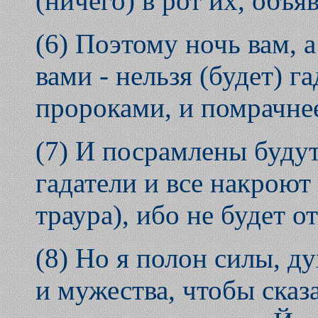
(ничего) в рот их, объя
(6) Поэтому ночь вам, 
вами - нельзя (будет) га
пророками, и помрачнее
(7) И посрамлены будут
гадатели и все накроют
траура), ибо не будет от
(8) Но я полон силы, д
и мужества, чтобы сказа