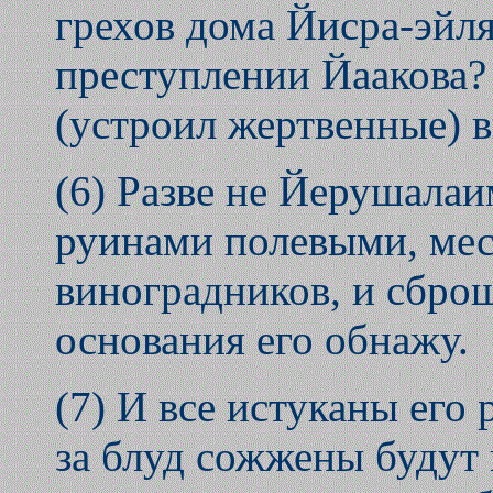
грехов дома Йисра-эйля
преступлении Йаакова?
(устроил жертвенные) 
(6) Разве не Йерушала
руинами полевыми, ме
виноградников, и сброш
основания его обнажу.
(7) И все истуканы его 
за блуд сожжены будут в