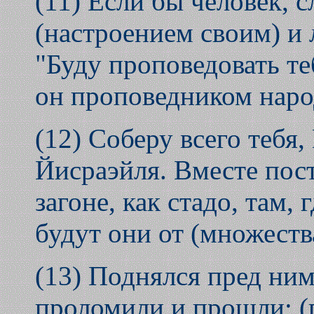
(11) Если бы человек, 
(настроением своим) и л
"Буду проповедовать те
он проповедником народ
(12) Соберу всего тебя,
Йисраэйля. Вместе пост
загоне, как стадо, там,
будут они от (множеств
(13) Поднялся пред ни
проломили и прошли; (