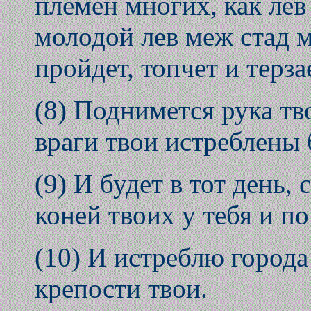
племен многих, как ле
молодой лев меж стад м
пройдет, топчет и терзае
(8) Поднимется рука тв
враги твои истреблены 
(9) И будет в тот день,
коней твоих у тебя и п
(10) И истреблю города
крепости твои.