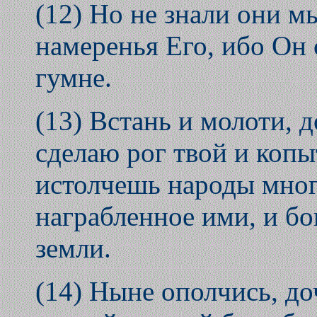
(12) Но не знали они м
намеренья Его, ибо Он 
гумне.
(13) Встань и молоти, 
сделаю рог твой и копы
истолчешь народы мног
награбленное ими, и бо
земли.
(14) Ныне ополчись, до