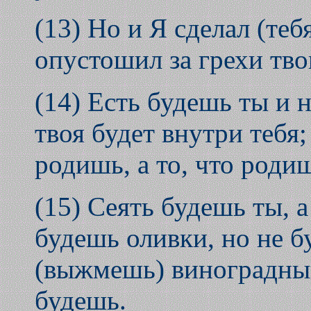
(13) Но и Я сделал (теб
опустошил за грехи тво
(14) Есть будешь ты и 
твоя будет внутри тебя;
родишь, а то, что роди
(15) Сеять будешь ты, а
будешь оливки, но не б
(выжмешь) виноградный
будешь.