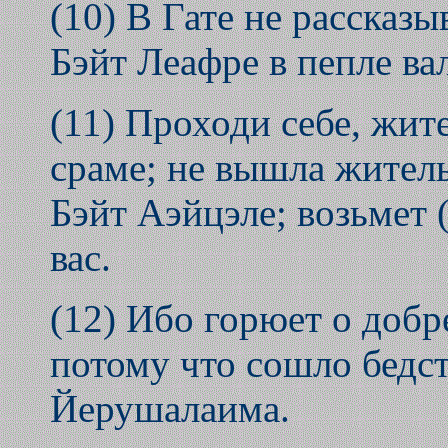
(10) В Гате не рассказыв
Бэйт Леафре в пепле ва
(11) Проходи себе, жит
сраме; не вышла житель
Бэйт Аэйцэле; возьмет (
вас.
(12) Ибо горюет о доб
потому что сошло бедст
Йерушалаима.