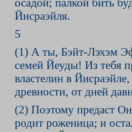
осадой; палкой бить бу
Йисраэйля.
5
(1) А ты, Бэйт-Лэхэм 
семей Йеуды! Из тебя п
властелин в Йисраэйле,
древности, от дней дав
(2) Поэтому предаст Он
родит роженица; и оста