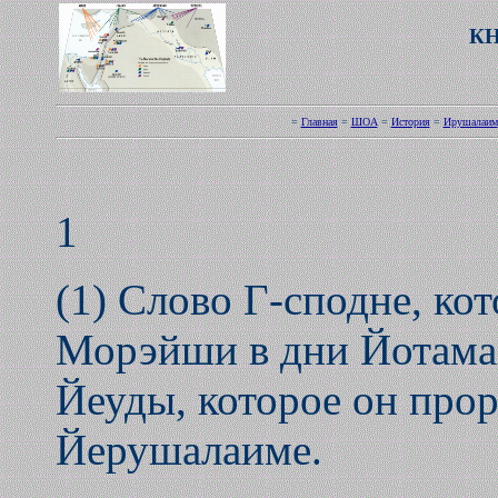
КН
=
Главная
=
ШОА
=
История
=
Ирушалаим
1
(1) Слово Г-сподне, ко
Морэйши в дни Йотама,
Йеуды, которое он про
Йерушалаиме.