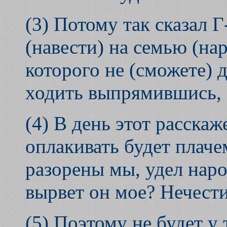
(3) Потому так сказал 
(навести) на семью (нар
которого не (сможете)
ходить выпрямившись, -
(4) В день этот расскаж
оплакивать будет плаче
разорены мы, удел народ
вырвет он мое? Нечест
(5) Поэтому не будет у