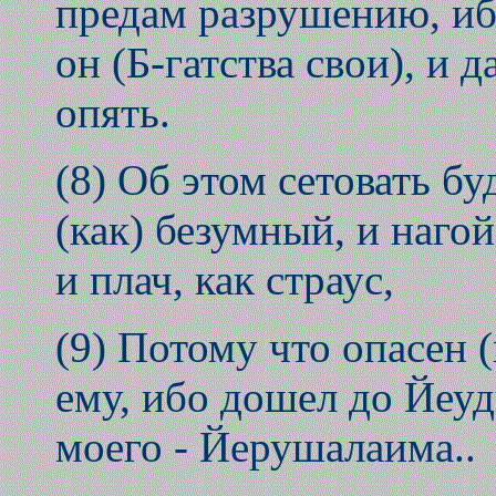
предам разрушению, иб
он (Б-гатства свои), и 
опять.
(8) Об этом сетовать бу
(как) безумный, и нагой
и плач, как страус,
(9) Потому что опасен 
ему, ибо дошел до Йеуд
моего - Йерушалаима..