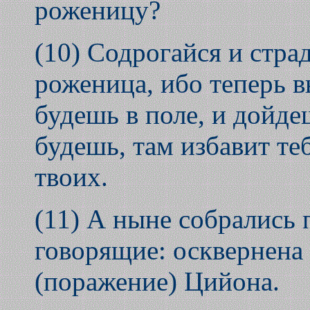
роженицу?
(10) Содрогайся и стра
роженица, ибо теперь в
будешь в поле, и дойде
будешь, там избавит те
твоих.
(11) А ныне собрались 
говорящие: осквернена 
(поражение) Цийона.