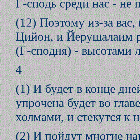
Г-сподь среди нас - не 
(12) Поэтому из-за вас, 
Цийон, и Йерушалаим р
(Г-сподня) - высотами 
4
(1) И будет в конце дне
упрочена будет во главе
холмами, и стекутся к 
(2) И пойдут многие на