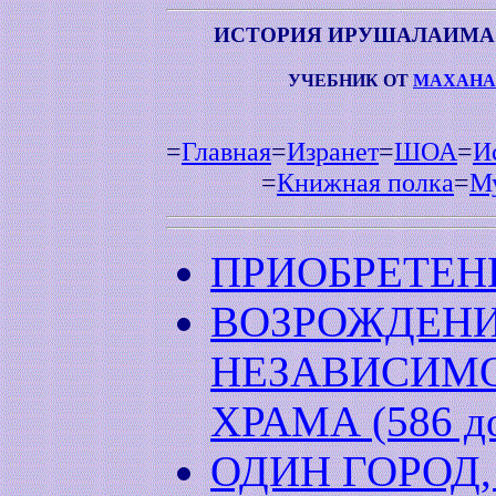
ИСТОРИЯ ИРУШАЛАИМА
УЧЕБНИК ОТ
МАХАН
=
Главная
=
Изранет
=
ШОА
=
И
=
Книжная полка
=
М
ПРИОБРЕТЕН
ВОЗРОЖДЕН
НЕЗАВИСИМО
ХРАМА (586 до 
ОДИН ГОРОД