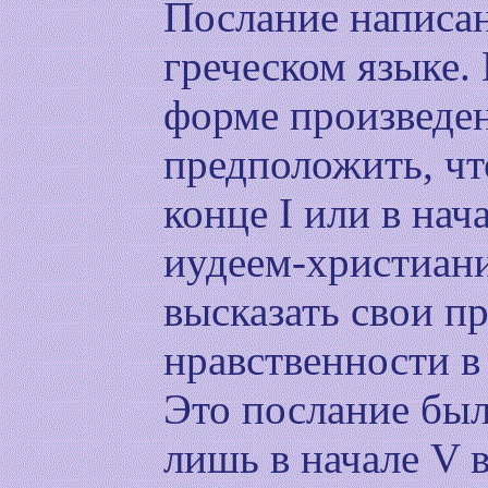
Послание написа
греческом языке.
форме произведе
предположить, чт
конце I или в нач
иудеем-христиан
высказать свои п
нравственности в
Это послание был
лишь в начале V в