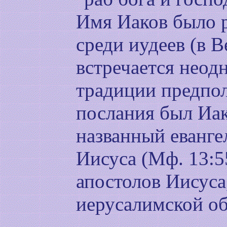
Имя Иаков было 
среди иудеев (в В
встречается неодн
традиции предпол
послания был Иа
названный еванге
Иисуса (Мф. 13:5
апостолов Иисуса,
иерусалимской о