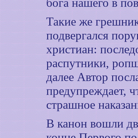
бога нашего в пов
Такие же грешники
подвергался пору
христиан: послед
распутники, ропщ
далее Автор пос
предупреждает, ч
страшное наказан
В канон вошли дв
конце Первого по