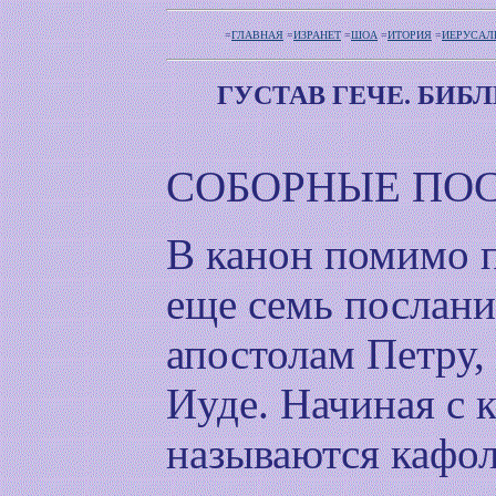
=
ГЛАВНАЯ
=
ИЗРАНЕТ
=
ШОА
=
ИТОРИЯ
=
ИЕРУСАЛ
ГУСТАВ ГЕЧЕ. БИБ
СОБОРНЫЕ ПО
В канон помимо 
еще семь послан
апостолам Петру,
Иуде. Начиная с к
называются кафол