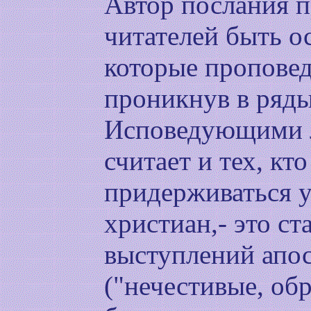
Автор послания 
читателей быть 
которые пропове
проникнув в ряды
Исповедующими л
считает и тех, кт
придерживаться 
христиан,- это ст
выступлений апос
("нечестивые, об