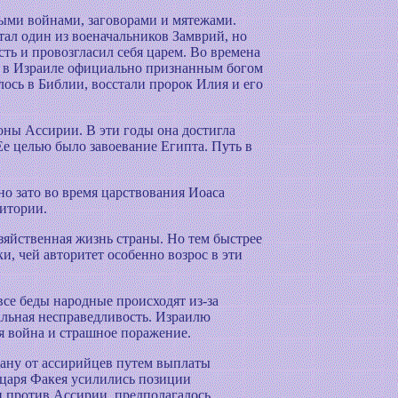
ными войнами, заговорами и мятежами.
тал один из военачальников Замврий, но
сть и провозгласил себя царем. Во времена
ва в Израиле официально признанным богом
лось в Библии, восстали пророк Илия и его
оны Ассирии. В эти годы она достигла
Ее целью было завоевание Египта. Путь в
но зато во время царствования Иоаса
ритории.
зяйственная жизнь страны. Но тем быстрее
, чей авторитет особенно возрос в эти
се беды народные происходят из-за
иальная несправедливость. Израилю
ая война и страшное поражение.
рану от ассирийцев путем выплаты
 царя Факея усилились позиции
и против Ассирии, предполагалось