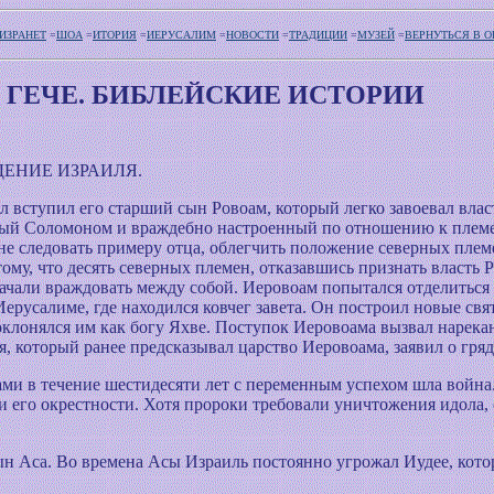
ИЗРАНЕТ
=
ШОА
=
ИТОРИЯ
=
ИЕРУСАЛИМ
=
НОВОСТИ
=
ТРАДИЦИИ
=
МУЗЕЙ
=
ВЕРНУТЬСЯ В 
 ГЕЧЕ. БИБЛЕЙСКИЕ ИСТОРИИ
ДЕНИЕ ИЗРАИЛЯ.
л вступил его старший сын Ровоам, который легко завоевал вла
анный Соломоном и враждебно настроенный по отношению к пле
е следовать примеру отца, облегчить положение северных плем
 тому, что десять северных племен, отказавшись признать власть
 начали враждовать между собой. Иеровоам попытался отделиться
ерусалиме, где находился ковчег завета. Он построил новые свя
оклонялся им как богу Яхве. Поступок Иеровоама вызвал нарекан
, который ранее предсказывал царство Иеровоама, заявил о гря
ами в течение шестидесяти лет с переменным успехом шла война
и его окрестности. Хотя пророки требовали уничтожения идола, 
ын Аса. Во времена Асы Израиль постоянно угрожал Иудее, кото