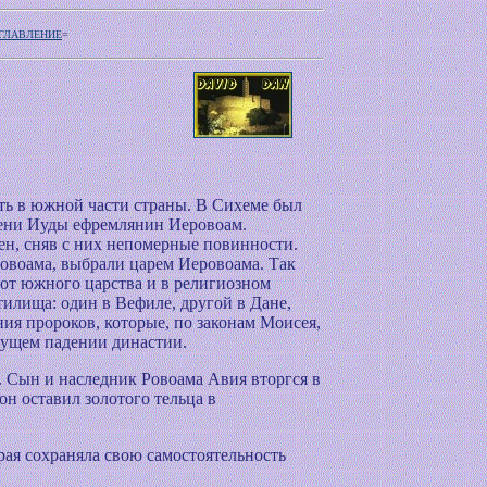
ОГЛАВЛЕНИЕ
=
сть в южной части страны. В Сихеме был
мени Иуды ефремлянин Иеровоам.
ен, сняв с них непомерные повинности.
 Ровоама, выбрали царем Иеровоама. Так
 от южного царства и в религиозном
тилища: один в Вефиле, другой в Дане,
ия пророков, которые, по законам Моисея,
дущем падении династии.
. Сын и наследник Ровоама Авия вторгся в
он оставил золотого тельца в
рая сохраняла свою самостоятельность