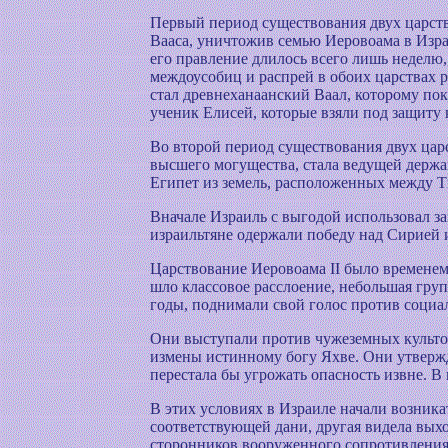
Первый период существования двух царств
Вааса, уничтожив семью Иеровоама в Израи
его правление длилось всего лишь неделю,
междоусобиц и распрей в обоих царствах 
стал древнеханаанский Ваал, которому пок
ученик Елисей, которые взяли под защиту 
Во второй период существования двух царс
высшего могущества, стала ведущей держа
Египет из земель, расположенных между Т
Вначале Израиль с выгодой использовал за
израильтяне одержали победу над Сирией 
Царствование Иеровоама II было временем 
шло классовое расслоение, небольшая груп
годы, поднимали свой голос против социа
Они выступали против чужеземных культов
измены истинному богу Яхве. Они утвержда
перестала бы угрожать опасность извне. В
В этих условиях в Израиле начали возника
соответствующей дани, другая видела вых
сторонников вооруженного сопротивления,