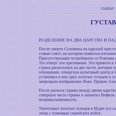
=
ГЛАВНАЯ
=
ГУСТАВ
РАЗДЕЛЕНИЕ НА ДВА ЦАРСТВА И ПА
После смерти Соломона на царский престо
созван совет, на котором появился изгн
Присутствующие потребовали от Ровоама н
Тот отверг эти притязания. Это привело к
страна раскололась на две части, которые
отношении, отвергнув культовый центр в И
установил в них двух золотых тельцов и п
запрещали изображение Яхве. Пророк Ахия
После раскола страны между двумя царств
северную часть страны и захватил Вефиль 
неприкосновенности.
Уничтожил золотых тельцов в Иудее его с
лишь с помощью сирийских войск.