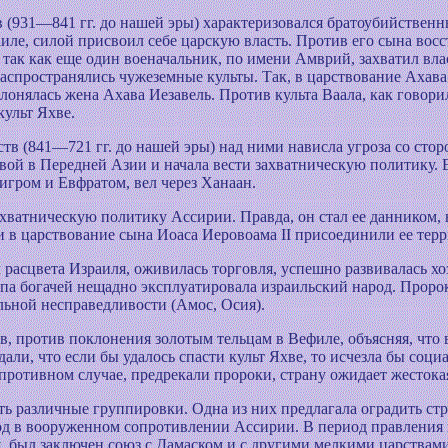
 (931—841 гг. до нашей эры) характеризовался братоубийствен
ле, силой присвоил себе царскую власть. Против его сына восс
 так как еще один военачальник, по имени Амврий, захватил вла
распространялись чужеземные культы. Так, в царствование Аха
лонялась жена Ахава Иезавель. Против культа Ваала, как говори
культ Яхве.
тв (841—721 гг. до нашей эры) над ними нависла угроза со стор
вой в Передней Азии и начала вести захватническую политику. 
игром и Евфратом, вел через Ханаан.
хватническую политику Ассирии. Правда, он стал ее данником, 
и в царствование сына Иоаса Иеровоама II присоединили ее тер
расцвета Израиля, оживилась торговля, успешно развивалась хо
па богачей нещадно эксплуатировала израильский народ. Пророки
льной несправедливости (Амос, Осия).
, против поклонения золотым тельцам в Вефиле, объясняя, что в
ли, что если бы удалось спасти культ Яхве, то исчезла бы соц
 противном случае, предрекали пророки, страну ожидает жесток
ть различные группировки. Одна из них предлагала оградить ст
од в вооруженном сопротивлении Ассирии. В период правления
 был заключен союз с Дамаском и с другими мелкими царствам