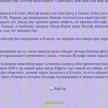
поверил им, а потом воскликнул: «Довольно, еще жив сын мой Ио
вился в Египет. Иосиф вышел им навстречу в Гешем. Отец пал н
6:30). Фараон дал разрешение Иакову поселиться в окрестностях 
цать лет. Когда ему пришло время умереть, он призвал Иосифа и
в Ханаан, в гробницу предков. Когда Иаков умер, Иосиф забальз
, как тот завещал ему.
тя Иосиф был похоронен в Египте, он завещал потомкам при пер
ь внимание на то, сколь важную роль отводят авторы Библии фигу
ом израильского племенного союза, считали Иосифа своим прао
ся концом правления царя Соломона (период обострения проти
ны (929 г. до нашей эры), когда Ефрем стал главой на севере, а
обы объяснить, почему евреи оказались в Египте, то есть отраз
брата Рувима в истории Иосифа подчеркивается значительност