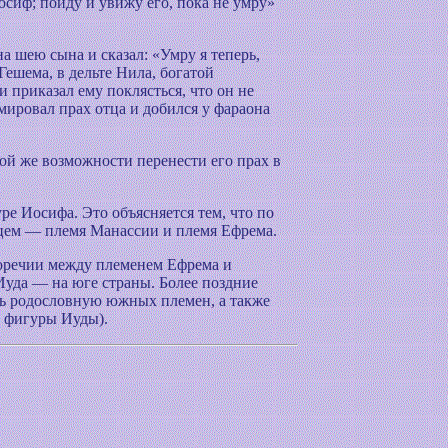
сиф; пойду и увижу его, пока не умру»
а шею сына и сказал: «Умру я теперь,
Гешема, в дельте Нила, богатой
 приказал ему поклясться, что он не
амировал прах отца и добился у фараона
вой же возможности перенести его прах в
ре Иосифа. Это объясняется тем, что по
тцем — племя Манассии и племя Ефрема.
воречии между племенем Ефрема и
 Иуда — на юге страны. Более поздние
ить родословную южных племен, а также
ь фигуры Иуды).