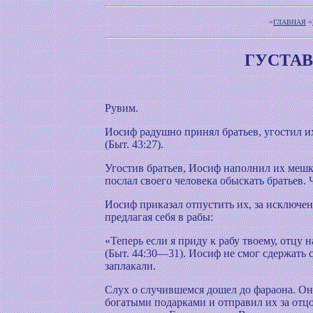
=
ГЛАВНАЯ
=
ГУСТАВ
Рувим.
Иосиф радушно принял братьев, угостил их
(Быт. 43:27).
Угостив братьев, Иосиф наполнил их мешк
послал своего человека обыскать братьев.
Иосиф приказал отпустить их, за исключе
предлагая себя в рабы:
«Теперь если я приду к рабу твоему, отцу н
(Быт. 44:30—31). Иосиф не смог сдержать с
заплакали.
Слух о случившемся дошел до фараона. Он
богатыми подарками и отправил их за отцо