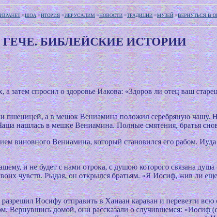
ИЗРАНЕТ
=
ШОА
=
ИТОРИЯ
=
ИЕРУСАЛИМ
=
НОВОСТИ
=
ТРАДИЦИИ
=
МУЗЕЙ
=
ВЕРНУТЬСЯ В 
 ГЕЧЕ. БИБЛЕЙСКИЕ ИСТОРИИ
, а затем спросил о здоровье Иакова: «Здоров ли отец ваш старе
и пшеницей, а в мешок Вениамина положил серебряную чашу. Не
 Чаша нашлась в мешке Вениамина. Полные смятения, братья сно
нием виновного Вениамина, который становился его рабом. Иуда
ашему, и не будет с нами отрока, с душою которого связана душа е
воих чувств. Рыдая, он открылся братьям. «Я Иосиф, жив ли еще 
 разрешил Иосифу отправить в Ханаан караван и перевезти всю 
м. Вернувшись домой, они рассказали о случившемся: «Иосиф (с