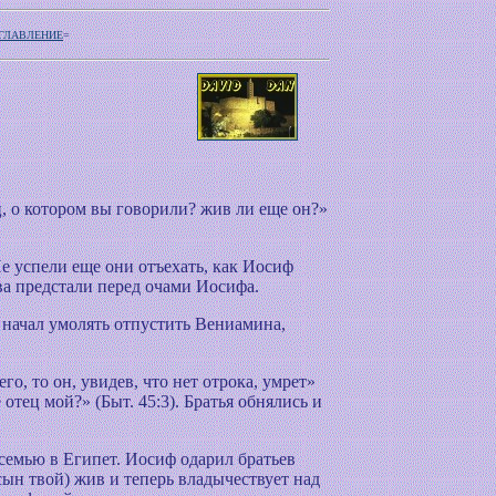
ОГЛАВЛЕНИЕ
=
ц, о котором вы говорили? жив ли еще он?»
 успели еще они отъехать, как Иосиф
ва предстали перед очами Иосифа.
 начал умолять отпустить Вениамина,
го, то он, увидев, что нет отрока, умрет»
отец мой?» (Быт. 45:3). Братья обнялись и
семью в Египет. Иосиф одарил братьев
ын твой) жив и теперь владычествует над