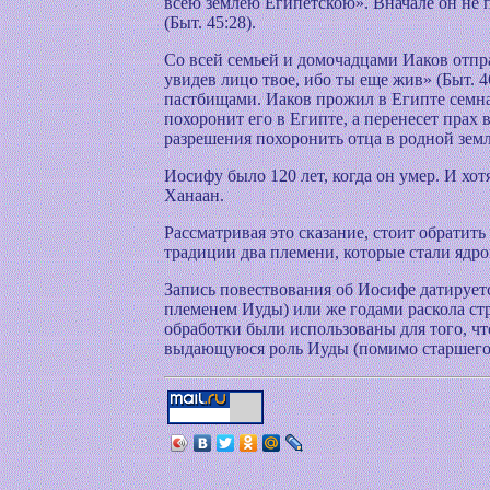
всею землею Египетскою». Вначале он не 
(Быт. 45:28).
Со всей семьей и домочадцами Иаков отпра
увидев лицо твое, ибо ты еще жив» (Быт. 4
пастбищами. Иаков прожил в Египте семнад
похоронит его в Египте, а перенесет прах 
разрешения похоронить отца в родной земле
Иосифу было 120 лет, когда он умер. И хо
Ханаан.
Рассматривая это сказание, стоит обратит
традиции два племени, которые стали ядр
Запись повествования об Иосифе датирует
племенем Иуды) или же годами раскола стра
обработки были использованы для того, чт
выдающуюся роль Иуды (помимо старшего 