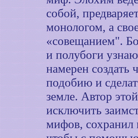
собой, предваряет
монологом, а св
«совещанием". Бо
и полубоги узнаю
намерен создать 
подобию и сделат
земле. Автор этой
исключить заимст
мифов, сохранил 
чтобы с помощью