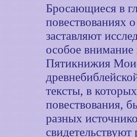
Бросающиеся в гл
повествованиях о
заставляют иссле
особое внимание 
Пятикнижия Моис
древнебиблейской
тексты, в которы
повествования, б
разных источнико
свидетельствуют 