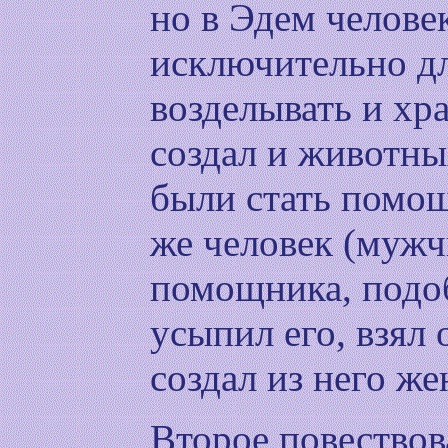
но в Эдем челове
исключительно дл
возделывать и хра
создал и животны
были стать помощ
же человек (мужч
помощника, подоб
усыпил его, взял 
создал из него ж
Второе повествов