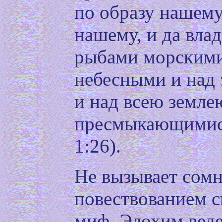
по образу нашему
нашему, и да вла
рыбами морскими
небесными и над 
и над всею землею
пресмыкающимися
1:26).
Не вызывает сомн
повествованием с
миф. Элохим веде