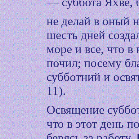
— суббота Яхве, 
не делай в оный н
шесть дней созда
море и все, что в
почил; посему бл
субботний и освя
11).
Освящение суббот
что в этот день п
берясь за работу.