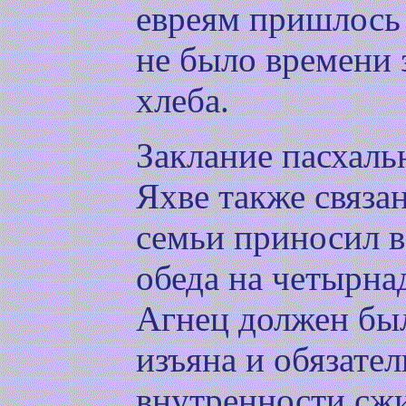
евреям пришлось 
не было времени 
хлеба.
Заклание пасхальн
Яхве также связан
семьи приносил в
обеда на четырна
Агнец должен был
изъяна и обязате
внутренности сж