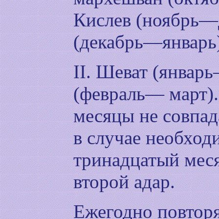
Кислев (ноябрь—д
(декабрь—январь)
II. Шеват (январ
(февраль— март).
месяцы не совпад
в случае необход
тринадцатый меся
второй адар.
Ежегодно повто