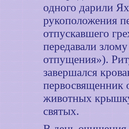
одного дарили Ях
рукоположения п
отпускавшего гр
передавали злому
отпущения»). Ри
завершался крова
первосвященник 
животных крышку 
святых.
В день очищения 