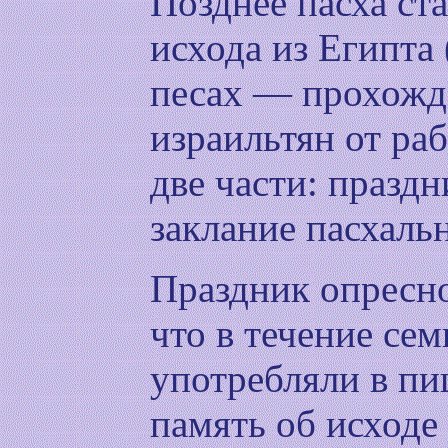
Позднее пасха ст
исхода из Египта
песах — прохожд
израильтян от раб
две части: празд
заклание пасхальн
Праздник опресно
что в течение се
употребляли в пи
память об исходе 