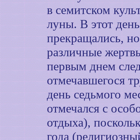
в семитском куль
луны. В этот ден
прекращались, н
различные жертв
первым днем сле
отмечавшегося т
день седьмого ме
отмечался с особ
отдыха), посколь
года (религиозны