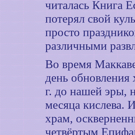
читалась Книга Е
потерял свой куль
просто праздник
различными разв
Во время Маккаве
день обновления 
г. до нашей эры, 
месяца кислева. 
храм, осквернен
четвёртым Епифа