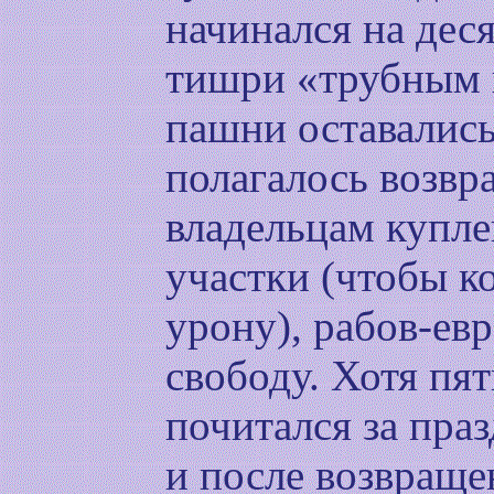
начинался на дес
тишри «трубным г
пашни оставались
полагалось возв
владельцам купле
участки (чтобы к
урону), рабов-евр
свободу. Хотя пя
почитался за праз
и после возвраще