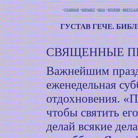
=
ГЛАВНАЯ
=
ИЗРАНЕТ
=
ШОА
=
ИТОРИЯ
=
ИЕРУСАЛ
ГУСТАВ ГЕЧЕ. БИБ
СВЯЩЕННЫЕ П
Важнейшим празд
еженедельная суб
отдохновения. «П
чтобы святить его
делай всякие дела