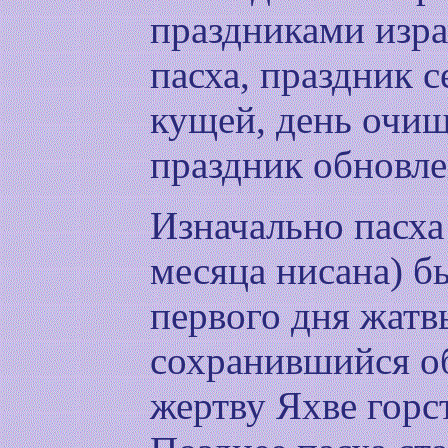
праздниками изра
пасха, праздник 
кущей, день очищ
праздник обновле
Изначально пасха
месяца нисана) б
первого дня жатв
сохранившийся о
жертву Яхве горс