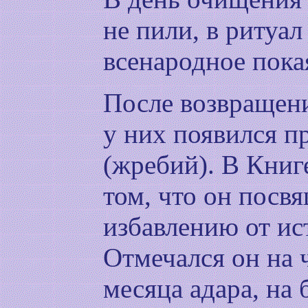
не пили, в ритуал
всенародное пока
После возвращени
у них появился п
(жребий). В Книг
том, что он посв
избавлению от ис
Отмечался он на 
месяца адара, на