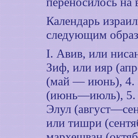
переносилось на 
Календарь израил
следующим образ
I. Авив, или ниса
Зиф, или ияр (апр
(май — июнь), 4.
(июнь—июль), 5. 
Элул (август—сен
или тишри (сентяб
мархешван (октяб